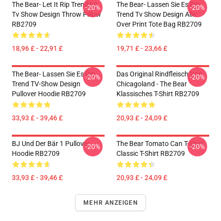
The Bear- Let It Rip Trending
The Bear- Lassen Sie Es Rip
-20%
-20%
Tv Show Design Throw Pillow
Trend Tv Show Design Alle
RB2709
Over Print Tote Bag RB2709
18,96 £ - 22,91 £
19,71 £ - 23,66 £
The Bear- Lassen Sie Es Rip
Das Original Rindfleisch Von
-20%
-20%
Trend TV-Show Design
Chicagoland - The Bear
Pullover Hoodie RB2709
Klassisches T-Shirt RB2709
33,93 £ - 39,46 £
20,93 £ - 24,09 £
BJ Und Der Bär 1 Pullover
The Bear Tomato Can T-Shirt
-20%
-20%
Hoodie RB2709
Classic T-Shirt RB2709
33,93 £ - 39,46 £
20,93 £ - 24,09 £
MEHR ANZEIGEN