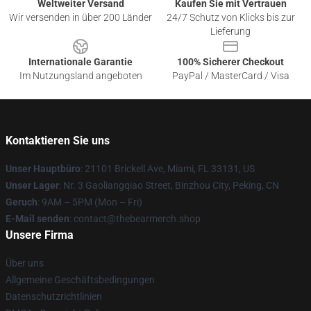
Weltweiter Versand
Kaufen Sie mit Vertrauen
Wir versenden in über 200 Länder
24/7 Schutz von Klicks bis zur
Lieferung
Internationale Garantie
100% Sicherer Checkout
Im Nutzungsland angeboten
PayPal / MasterCard / Visa
Kontaktieren Sie uns
Unser Hauptbüro
: 21101 Brickell Ave, Miami, FL 33131, US
Unser Lager
: Nr. 3 Gaoliangqiao Street, Binzhou City, Peking, CN
Geruch
: 9AM – 5PM (Mon – Fri)
E-Mail senden
: contact@thebearmerch.shop
Unsere Firma
Über uns
Allgemeine Geschäftsbedingungen
Datenschutzrichtlinien