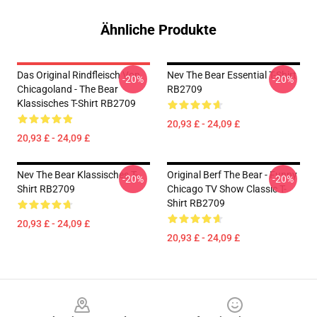
Ähnliche Produkte
Das Original Rindfleisch Von
Nev The Bear Essential T-Shirt
-20%
-20%
Chicagoland - The Bear
RB2709
Klassisches T-Shirt RB2709
20,93 £ - 24,09 £
20,93 £ - 24,09 £
Nev The Bear Klassisches T-
Original Berf The Bear - Funny
-20%
-20%
Shirt RB2709
Chicago TV Show Classic T-
Shirt RB2709
20,93 £ - 24,09 £
20,93 £ - 24,09 £
Footer