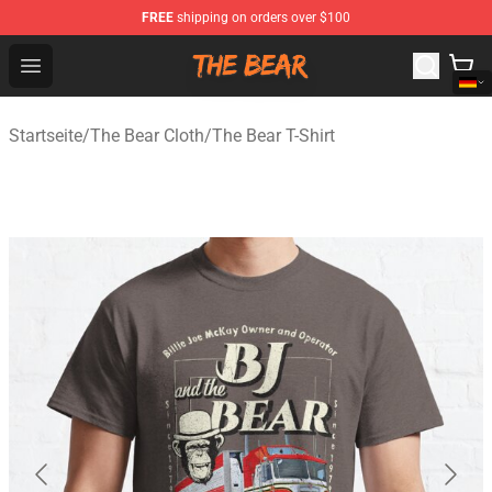
FREE
shipping on orders over $100
The Bear Shop - Official The Bear Merchandise Store
Open menu
Startseite
/
The Bear Cloth
/
The Bear T-Shirt