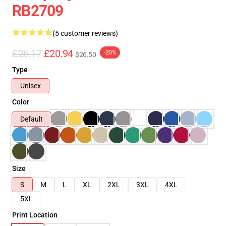
RB2709
(5 customer reviews)
£26.17
£20.94
-20%
$26.50
Type
Unisex
Color
Default
Size
S
M
L
XL
2XL
3XL
4XL
5XL
Print Location