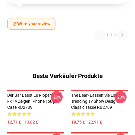
Write your review
1
/
1
Beste Verkäufer Produkte
Der Bär Lässt Es Rippen Hulu
The Bear- Lassen Sie Es Rip
-20%
-20%
Fx Tv Zeigen IPhone Tough
Trending Tv Show Design
Case RB2709
Classic Tasse RB2709
12,71 £ - 13,82 £
19,75 £ - 22,91 £