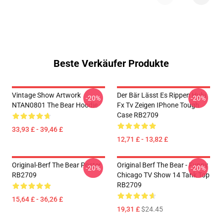
Beste Verkäufer Produkte
Vintage Show Artwork
Der Bär Lässt Es Rippen Hulu
-20%
-20%
NTAN0801 The Bear Hoodie
Fx Tv Zeigen IPhone Tough
Case RB2709
33,93 £ - 39,46 £
12,71 £ - 13,82 £
Original-Berf The Bear Poster
Original Berf The Bear - Funny
-20%
-20%
RB2709
Chicago TV Show 14 Tank Top
RB2709
15,64 £ - 36,26 £
19,31 £
$24.45