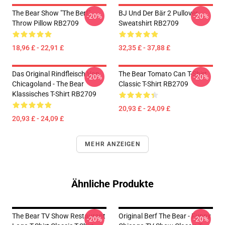
The Bear Show "The Berf"
BJ Und Der Bär 2 Pullover
-20%
-20%
Throw Pillow RB2709
Sweatshirt RB2709
18,96 £ - 22,91 £
32,35 £ - 37,88 £
Das Original Rindfleisch Von
The Bear Tomato Can T-Shirt
-20%
-20%
Chicagoland - The Bear
Classic T-Shirt RB2709
Klassisches T-Shirt RB2709
20,93 £ - 24,09 £
20,93 £ - 24,09 £
MEHR ANZEIGEN
Ähnliche Produkte
The Bear TV Show Restaurant
Original Berf The Bear - Funny
-20%
-20%