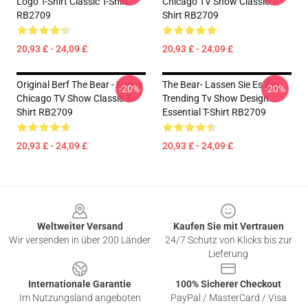
Logo T-Shirt Classic T-Shirt
Chicago TV Show Classic T-
RB2709
Shirt RB2709
20,93 £ - 24,09 £
20,93 £ - 24,09 £
Original Berf The Bear - Funny
The Bear- Lassen Sie Es Rip
-20%
-20%
Chicago TV Show Classic T-
Trending Tv Show Design
Shirt RB2709
Essential T-Shirt RB2709
20,93 £ - 24,09 £
20,93 £ - 24,09 £
Footer
Weltweiter Versand
Kaufen Sie mit Vertrauen
Wir versenden in über 200 Länder
24/7 Schutz von Klicks bis zur
Lieferung
Internationale Garantie
100% Sicherer Checkout
Im Nutzungsland angeboten
PayPal / MasterCard / Visa