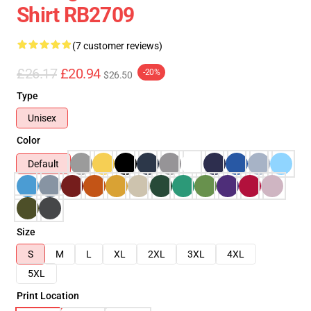
Shirt RB2709
(7 customer reviews)
£26.17
£20.94
-20%
$26.50
Type
Unisex
Color
Default
Size
S
M
L
XL
2XL
3XL
4XL
5XL
Print Location