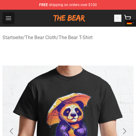
FREE
shipping on orders over $100
The Bear Shop - Official The Bear Merchandise Store
Open menu
Startseite
/
The Bear Cloth
/
The Bear T-Shirt