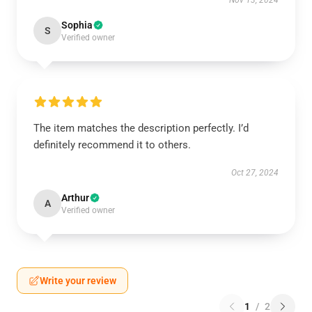
Nov 13, 2024
Sophia
S
Verified owner
The item matches the description perfectly. I’d
definitely recommend it to others.
Oct 27, 2024
Arthur
A
Verified owner
Write your review
1
/
2