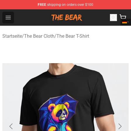
FREE
shipping on orders over $100
The Bear Shop - Official The Bear Merchandise Store
Open menu
Startseite
/
The Bear Cloth
/
The Bear T-Shirt