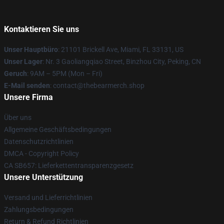
Kontaktieren Sie uns
Unser Hauptbüro
: 21101 Brickell Ave, Miami, FL 33131, US
Unser Lager
: Nr. 3 Gaoliangqiao Street, Binzhou City, Peking, CN
Geruch
: 9AM – 5PM (Mon – Fri)
E-Mail senden
: contact@thebearmerch.shop
Unsere Firma
Über uns
Allgemeine Geschäftsbedingungen
Datenschutzrichtlinien
DMCA - Copyright Policy
CA SB657: Lieferkettentransparenzgesetz
Unsere Unterstützung
Versand und Lieferrichtlinien
Zahlungsbedingungen
Return & Refund Richtlinien