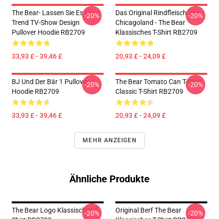
The Bear- Lassen Sie Es Rip
Das Original Rindfleisch Von
-20%
-20%
Trend TV-Show Design
Chicagoland - The Bear
Pullover Hoodie RB2709
Klassisches T-Shirt RB2709
33,93 £ - 39,46 £
20,93 £ - 24,09 £
BJ Und Der Bär 1 Pullover
The Bear Tomato Can T-Shirt
-20%
-20%
Hoodie RB2709
Classic T-Shirt RB2709
33,93 £ - 39,46 £
20,93 £ - 24,09 £
MEHR ANZEIGEN
Ähnliche Produkte
The Bear Logo Klassisches T-
Original Berf The Bear
-20%
-20%