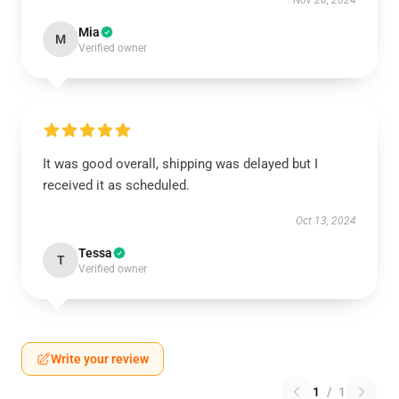
Nov 26, 2024
Mia
M
Verified owner
It was good overall, shipping was delayed but I
received it as scheduled.
Oct 13, 2024
Tessa
T
Verified owner
Write your review
1
/
1