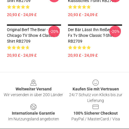
Shirt RB2709
Klassisches T-Shirt RB2709
20,93 £ - 24,09 £
20,93 £ - 24,09 £
Original Berf The Bear - Funny
Der Bär Lässt Ihn Reißen Hulu
-20%
-20%
Chicago TV Show 4 Classic T-
Fx Tv Show Classic T-Shirt
Shirt RB2709
RB2709
20,93 £ - 24,09 £
20,93 £ - 24,09 £
Footer
Weltweiter Versand
Kaufen Sie mit Vertrauen
Wir versenden in über 200 Länder
24/7 Schutz von Klicks bis zur
Lieferung
Internationale Garantie
100% Sicherer Checkout
Im Nutzungsland angeboten
PayPal / MasterCard / Visa