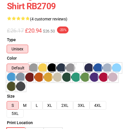
Shirt RB2709
(4 customer reviews)
£26.17
£20.94
-20%
$26.50
Type
Unisex
Color
Default
Size
S
M
L
XL
2XL
3XL
4XL
5XL
Print Location