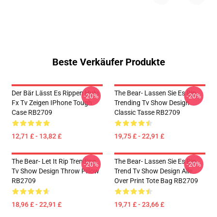
Beste Verkäufer Produkte
Der Bär Lässt Es Rippen Hulu
The Bear- Lassen Sie Es Rip
-20%
-20%
Fx Tv Zeigen IPhone Tough
Trending Tv Show Design
Case RB2709
Classic Tasse RB2709
12,71 £ - 13,82 £
19,75 £ - 22,91 £
The Bear- Let It Rip Trending
The Bear- Lassen Sie Es Rip
-20%
-20%
Tv Show Design Throw Pillow
Trend Tv Show Design Alle
RB2709
Over Print Tote Bag RB2709
18,96 £ - 22,91 £
19,71 £ - 23,66 £