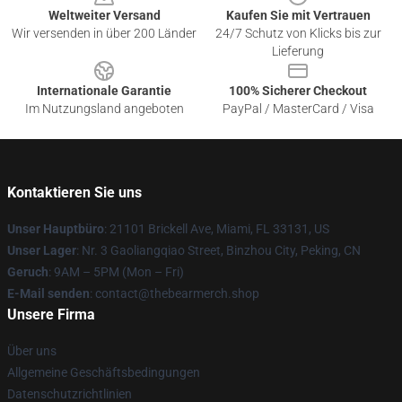
Weltweiter Versand
Kaufen Sie mit Vertrauen
Wir versenden in über 200 Länder
24/7 Schutz von Klicks bis zur
Lieferung
Internationale Garantie
100% Sicherer Checkout
Im Nutzungsland angeboten
PayPal / MasterCard / Visa
Kontaktieren Sie uns
Unser Hauptbüro
: 21101 Brickell Ave, Miami, FL 33131, US
Unser Lager
: Nr. 3 Gaoliangqiao Street, Binzhou City, Peking, CN
Geruch
: 9AM – 5PM (Mon – Fri)
E-Mail senden
: contact@thebearmerch.shop
Unsere Firma
Über uns
Allgemeine Geschäftsbedingungen
Datenschutzrichtlinien