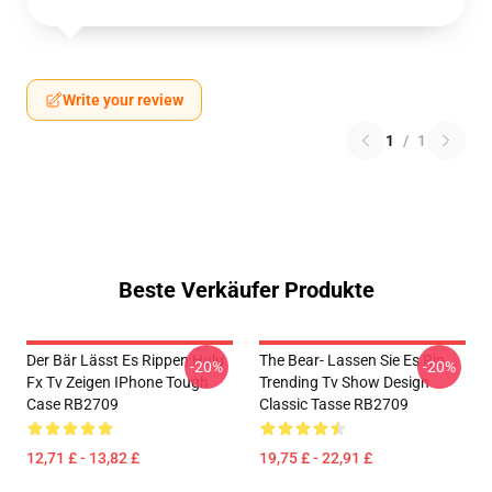
Write your review
1
/
1
Beste Verkäufer Produkte
Der Bär Lässt Es Rippen Hulu
The Bear- Lassen Sie Es Rip
-20%
-20%
Fx Tv Zeigen IPhone Tough
Trending Tv Show Design
Case RB2709
Classic Tasse RB2709
12,71 £ - 13,82 £
19,75 £ - 22,91 £