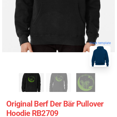
blank template
Original Berf Der Bär Pullover
Hoodie RB2709