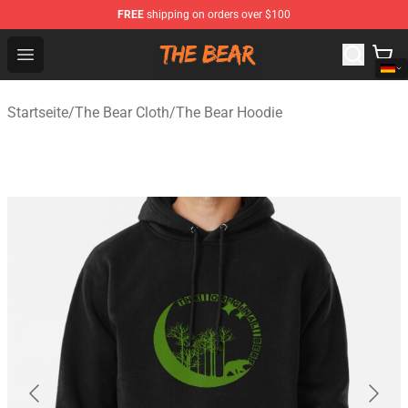
FREE
shipping on orders over $100
The Bear Shop - Official The Bear Merchandise Store
Open menu
Startseite
/
The Bear Cloth
/
The Bear Hoodie