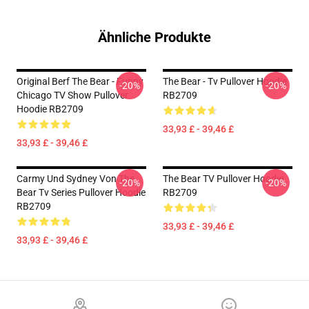
Ähnliche Produkte
Original Berf The Bear - Funny
The Bear - Tv Pullover Hoodie
-20%
-20%
Chicago TV Show Pullover
RB2709
Hoodie RB2709
33,93 £ - 39,46 £
33,93 £ - 39,46 £
Carmy Und Sydney Von The
The Bear TV Pullover Hoodie
-20%
-20%
Bear Tv Series Pullover Hoodie
RB2709
RB2709
33,93 £ - 39,46 £
33,93 £ - 39,46 £
Footer