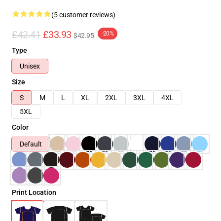
(5 customer reviews)
£42.41
£33.93
-20%
$42.95
Type
Unisex
Size
S
M
L
XL
2XL
3XL
4XL
5XL
Color
Default
Print Location