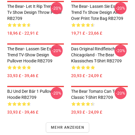
The Bear- Let It Rip Trending
The Bear- Lassen Sie Es Rip
-20%
-20%
Tv Show Design Throw Pillow
Trend Tv Show Design Alle
RB2709
Over Print Tote Bag RB2709
18,96 £ - 22,91 £
19,71 £ - 23,66 £
The Bear- Lassen Sie Es Rip
Das Original Rindfleisch Von
-20%
-20%
Trend TV-Show Design
Chicagoland - The Bear
Pullover Hoodie RB2709
Klassisches T-Shirt RB2709
33,93 £ - 39,46 £
20,93 £ - 24,09 £
BJ Und Der Bär 1 Pullover
The Bear Tomato Can T-Shirt
-20%
-20%
Hoodie RB2709
Classic T-Shirt RB2709
33,93 £ - 39,46 £
20,93 £ - 24,09 £
MEHR ANZEIGEN