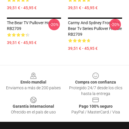
39,51 € - 45,95 €
39,51 € - 45,95 €
The Bear TV Pullover Hoodie
Carmy And Sydney From The
-20%
-20%
RB2709
Bear Tv Series Pullover Hoodie
RB2709
39,51 € - 45,95 €
39,51 € - 45,95 €
Footer
Envío mundial
Compra con confianza
Enviamos a más de 200 países
Protegido 24/7 desde los clics
hasta la entrega
Garantía internacional
Pago 100% seguro
Ofrecido en el país de uso
PayPal / MasterCard / Visa