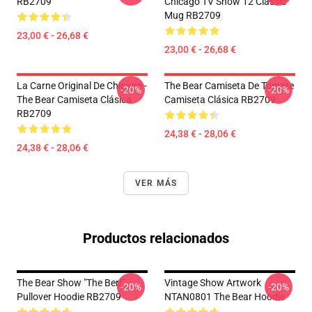
RB2709
Chicago TV Show 12 Classic
Mug RB2709
23,00 € - 26,68 €
23,00 € - 26,68 €
La Carne Original De Chicago -
The Bear Camiseta De Tomate
-20%
-20%
The Bear Camiseta Clásica
Camiseta Clásica RB2709
RB2709
24,38 € - 28,06 €
24,38 € - 28,06 €
VER MÁS
Productos relacionados
The Bear Show "The Berf"
Vintage Show Artwork
-20%
-20%
Pullover Hoodie RB2709
NTAN0801 The Bear Hoodie