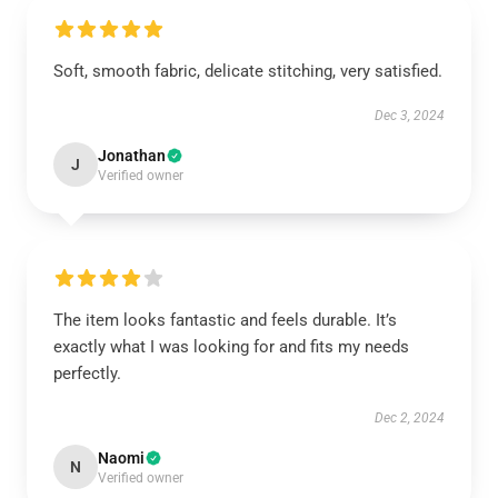
Soft, smooth fabric, delicate stitching, very satisfied.
Dec 3, 2024
Jonathan
J
Verified owner
The item looks fantastic and feels durable. It’s
exactly what I was looking for and fits my needs
perfectly.
Dec 2, 2024
Naomi
N
Verified owner