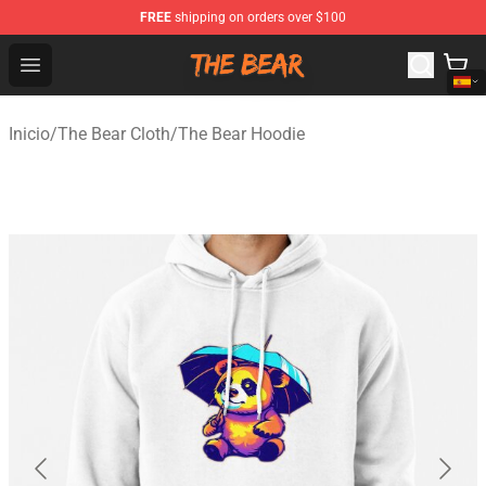
FREE
shipping on orders over $100
The Bear Shop - Official The Bear Merchandise Store
Open menu
Inicio
/
The Bear Cloth
/
The Bear Hoodie