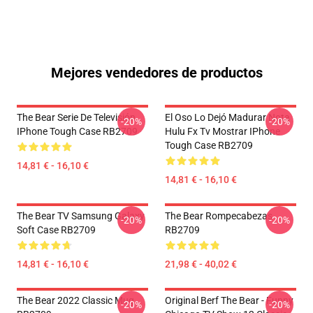
Mejores vendedores de productos
The Bear Serie De Televisión
El Oso Lo Dejó Madurar Nota
-20%
-20%
IPhone Tough Case RB2709
Hulu Fx Tv Mostrar IPhone
Tough Case RB2709
14,81 € - 16,10 €
14,81 € - 16,10 €
The Bear TV Samsung Galaxy
The Bear Rompecabezas
-20%
-20%
Soft Case RB2709
RB2709
14,81 € - 16,10 €
21,98 € - 40,02 €
The Bear 2022 Classic Mug
Original Berf The Bear - Funny
-20%
-20%