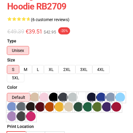
Hoodie RB2709
(6 customer reviews)
€49.39
€39.51
-20%
$42.95
Type
Unisex
Size
S
M
L
XL
2XL
3XL
4XL
5XL
Color
Default
Print Location