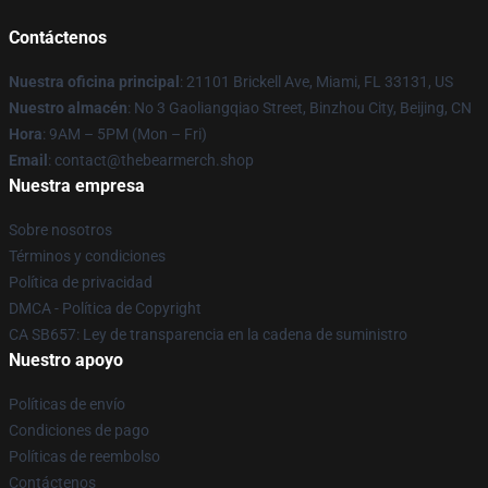
Contáctenos
Nuestra oficina principal
: 21101 Brickell Ave, Miami, FL 33131, US
Nuestro almacén
: No 3 Gaoliangqiao Street, Binzhou City, Beijing, CN
Hora
: 9AM – 5PM (Mon – Fri)
Email
: contact@thebearmerch.shop
Nuestra empresa
Sobre nosotros
Términos y condiciones
Política de privacidad
DMCA - Política de Copyright
CA SB657: Ley de transparencia en la cadena de suministro
Nuestro apoyo
Políticas de envío
Condiciones de pago
Políticas de reembolso
Contáctenos