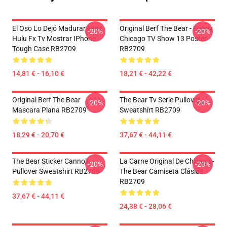
El Oso Lo Dejó Madurar Nota
Original Berf The Bear - Funny
-20%
-20%
Hulu Fx Tv Mostrar IPhone
Chicago TV Show 13 Poster
Tough Case RB2709
RB2709
14,81 € - 16,10 €
18,21 € - 42,22 €
Original Berf The Bear
The Bear Tv Serie Pullover
-20%
-20%
Mascara Plana RB2709
Sweatshirt RB2709
18,29 € - 20,70 €
37,67 € - 44,11 €
The Bear Sticker Cannoli
La Carne Original De Chicago -
-20%
-20%
Pullover Sweatshirt RB2709
The Bear Camiseta Clásica
RB2709
37,67 € - 44,11 €
24,38 € - 28,06 €