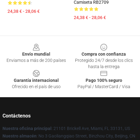
Camiseta RB2709
24,38 € - 28,06 €
24,38 € - 28,06 €
Footer
Envío mundial
Compra con confianza
Enviamos a más de 200 países
Protegido 24/7 desde los clics
hasta la entrega
Garantía internacional
Pago 100% seguro
Ofrecido en el país de uso
PayPal / MasterCard / Visa
Contáctenos
Nuestra oficina principal
: 21101 Brickell Ave, Miami, FL 33131, US
Nuestro almacén
: No 3 Gaoliangqiao Street, Binzhou City, Beijing, CN