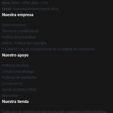
Hora
: 9AM – 5PM (Mon – Fri)
Email
: contact@thebearmerch.shop
Nuestra empresa
Sobre nosotros
Términos y condiciones
Política de privacidad
DMCA - Política de Copyright
CA SB657: Ley de transparencia en la cadena de suministro
Nuestro apoyo
Políticas de envío
Condiciones de pago
Políticas de reembolso
Contáctenos
Ayuda al cliente (FAQ)
Mayorista
Nuestra tienda
Cada uno de nuestros productos ha sido cuidadosamente diseñado