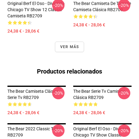
Original Berf El Oso - Divertido
The Bear Camiseta De Tomate
-20%
-20%
Chicago TV Show 12 Classic
Camiseta Clásica RB2709
Camiseta RB2709
24,38 € - 28,06 €
24,38 € - 28,06 €
VER MÁS
Productos relacionados
The Bear Camiseta Clásica
The Bear Serie Tv Camiseta
-20%
-20%
Serie Tv RB2709
Clásica RB2709
24,38 € - 28,06 €
24,38 € - 28,06 €
The Bear 2022 Classic T-Shirt
Original Berf El Oso - Divertido
-20%
-20%
RB2709
Chicago TV Show Classic