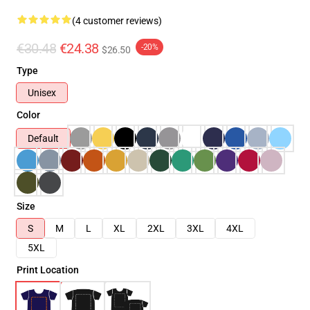
(4 customer reviews)
€30.48
€24.38
-20%
$26.50
Type
Unisex
Color
Default
Size
S
M
L
XL
2XL
3XL
4XL
5XL
Print Location