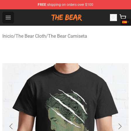
FREE
shipping on orders over $100
The Bear Shop - Official The Bear Merchandise Store
Open menu
Inicio
/
The Bear Cloth
/
The Bear Camiseta