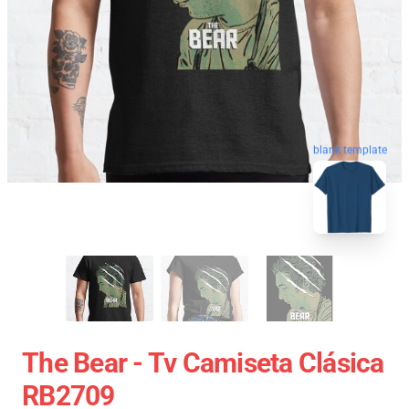
blank template
The Bear - Tv Camiseta Clásica
RB2709