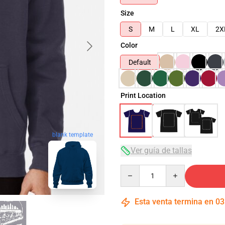
Size
S
M
L
XL
2X
Color
Default
Print Location
blank template
Ver guía de tallas
Quantity
Esta venta termina en
03