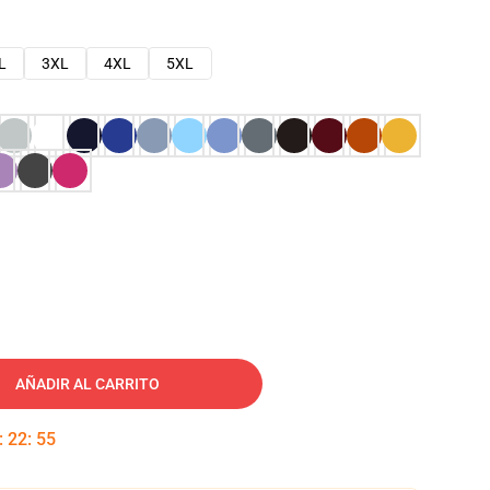
L
3XL
4XL
5XL
AÑADIR AL CARRITO
:
22
:
54