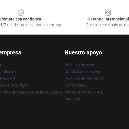
Compra con confianza
Garantía internacional
4/7 desde los clics hasta la entrega
Ofrecido en el país de us
 empresa
Nuestro apoyo
ros
Políticas de envío
ondiciones
Condiciones de pago
rivacidad
Políticas de reembolso
ica de Copyright
Contáctenos
y de transparencia en la cadena de
Ayuda al cliente (FAQ)
Mayorista