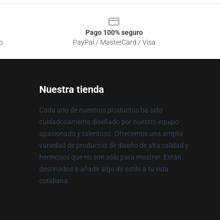
Pago 100% seguro
o
PayPal / MasterCard / Visa
Nuestra tienda
Cada uno de nuestros productos ha sido
cuidadosamente diseñado por nuestro equipo
apasionado y talentoso. Ofrecemos una amplia
variedad de productos de diseño de alta calidad y
hermosos que no son sólo para mostrar. Están
destinados a añadir algo de estilo a tu vida
cotidiana.