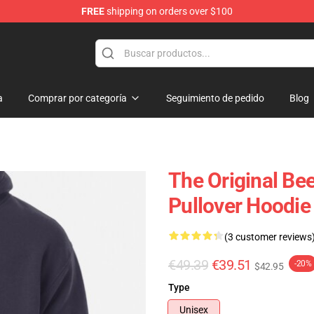
FREE
shipping on orders over $100
a
Comprar por categoría
Seguimiento de pedido
Blog
The Original Be
Pullover Hoodi
(3 customer reviews
€49.39
€39.51
-20%
$42.95
Type
Unisex