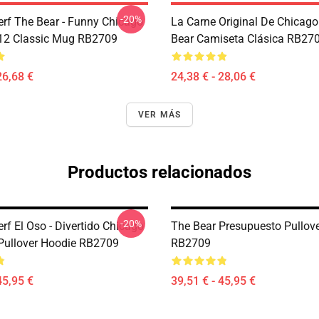
-20%
erf The Bear - Funny Chicago
La Carne Original De Chicago
12 Classic Mug RB2709
Bear Camiseta Clásica RB27
26,68 €
24,38 € - 28,06 €
VER MÁS
Productos relacionados
-20%
erf El Oso - Divertido Chicago
The Bear Presupuesto Pullov
ullover Hoodie RB2709
RB2709
45,95 €
39,51 € - 45,95 €