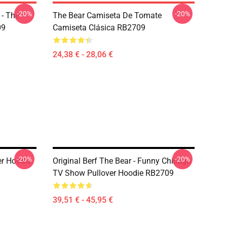
-20%
-20%
 - The
The Bear Camiseta De Tomate
09
Camiseta Clásica RB2709
24,38 € - 28,06 €
-20%
-20%
er Hoodie
Original Berf The Bear - Funny Chicago
TV Show Pullover Hoodie RB2709
39,51 € - 45,95 €