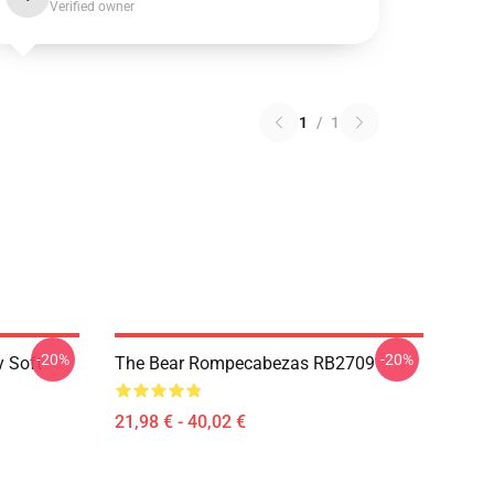
Verified owner
1
/
1
-20%
-20%
 Soft
The Bear Rompecabezas RB2709
21,98 € - 40,02 €