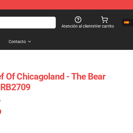
Atención al cliente
Ver carrito
Contacto
ef Of Chicagoland - The Bear
e RB2709
)