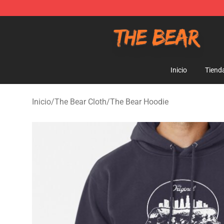
The Bear Shop - Official The Bear Merchandise Store
Inicio
Tiend
Inicio
/
The Bear Cloth
/
The Bear Hoodie