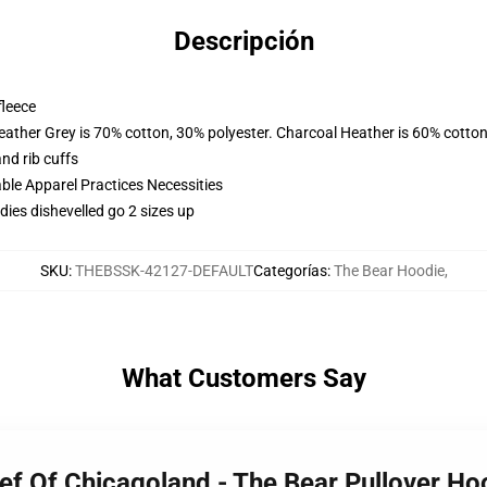
Descripción
fleece
eather Grey is 70% cotton, 30% polyester. Charcoal Heather is 60% cotton
nd rib cuffs
ble Apparel Practices Necessities
dies dishevelled go 2 sizes up
SKU
:
THEBSSK-42127-DEFAULT
Categorías
:
The Bear Hoodie
,
What Customers Say
Beef Of Chicagoland - The Bear Pullover H