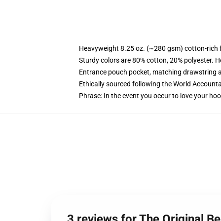
Heavyweight 8.25 oz. (~280 gsm) cotton-rich 
Sturdy colors are 80% cotton, 20% polyester. H
Entrance pouch pocket, matching drawstring a
Ethically sourced following the World Accounta
Phrase: In the event you occur to love your hoo
3 reviews for The Original 