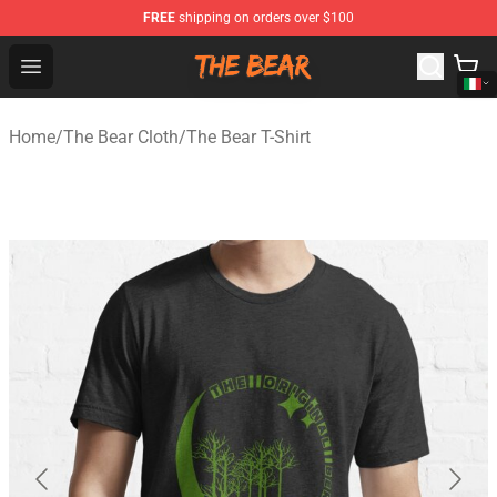
FREE
shipping on orders over $100
The Bear Shop - Official The Bear Merchandise Store
Open menu
Home
/
The Bear Cloth
/
The Bear T-Shirt