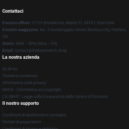
Contattaci
Il nostro ufficio
: 21101 Brickell Ave, Miami, FL 33131, Stati Uniti
Il nostro magazzino
: No. 3 Gaoliangqiao Street, Binzhou City, Pechino,
CN
Orario
: 9AM – 5PM (Mon – Fri)
Email
: contact@thebearmerch.shop
La nostra azienda
Su di noi
Termini e condizioni
Informativa sulla privacy
DMCA - Informativa sul copyright
CA SB657: Legge sulla trasparenza della catena di fornitura
Il nostro supporto
Condizioni di spedizione e consegna
Termini di pagamento
Condizioni di ritorno e rimborso