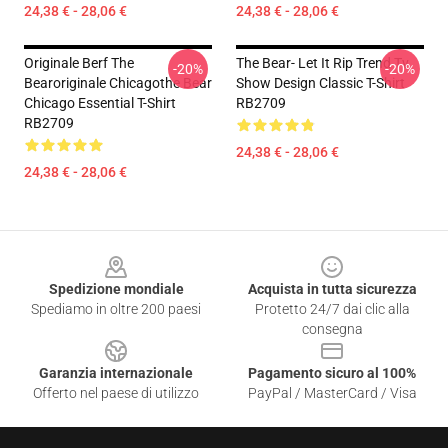
24,38 € - 28,06 €
24,38 € - 28,06 €
Originale Berf The
The Bear- Let It Rip Trend Tv
-20%
-20%
Bearoriginale Chicagothe Bear
Show Design Classic T-Shirt
Chicago Essential T-Shirt
RB2709
RB2709
24,38 € - 28,06 €
24,38 € - 28,06 €
Footer
Spedizione mondiale
Acquista in tutta sicurezza
Spediamo in oltre 200 paesi
Protetto 24/7 dai clic alla
consegna
Garanzia internazionale
Pagamento sicuro al 100%
Offerto nel paese di utilizzo
PayPal / MasterCard / Visa