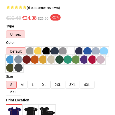
(6 customer reviews)
€30.48
€24.38
-20%
$26.50
Type
Unisex
Color
Default
Size
S
M
L
XL
2XL
3XL
4XL
5XL
Print Location