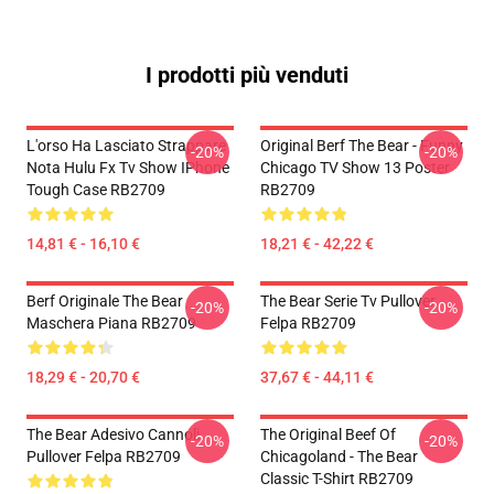
I prodotti più venduti
L'orso Ha Lasciato Strappare
Original Berf The Bear - Funny
-20%
-20%
Nota Hulu Fx Tv Show IPhone
Chicago TV Show 13 Poster
Tough Case RB2709
RB2709
14,81 € - 16,10 €
18,21 € - 42,22 €
Berf Originale The Bear
The Bear Serie Tv Pullover
-20%
-20%
Maschera Piana RB2709
Felpa RB2709
18,29 € - 20,70 €
37,67 € - 44,11 €
The Bear Adesivo Cannoli
The Original Beef Of
-20%
-20%
Pullover Felpa RB2709
Chicagoland - The Bear
Classic T-Shirt RB2709