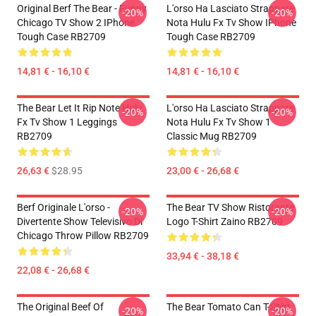
Original Berf The Bear - Funny
L'orso Ha Lasciato Strappare
-20%
-20%
Chicago TV Show 2 IPhone
Nota Hulu Fx Tv Show IPhone
Tough Case RB2709
Tough Case RB2709
14,81 € - 16,10 €
14,81 € - 16,10 €
The Bear Let It Rip Note Hulu
L'orso Ha Lasciato Strappare
-20%
-20%
Fx Tv Show 1 Leggings
Nota Hulu Fx Tv Show 1
RB2709
Classic Mug RB2709
26,63 €
$28.95
23,00 € - 26,68 €
Berf Originale L'orso -
The Bear TV Show Ristorante
-20%
-20%
Divertente Show Televisivo Di
Logo T-Shirt Zaino RB2709
Chicago Throw Pillow RB2709
33,94 € - 38,18 €
22,08 € - 26,68 €
The Original Beef Of
The Bear Tomato Can T-Shirt
-20%
-20%