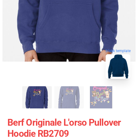
blank template
Berf Originale L'orso Pullover
Hoodie RB2709