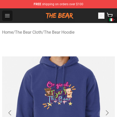
FREE
shipping on orders over $100
The Bear Shop - Official The Bear Merchandise Store
Open menu
Home
/
The Bear Cloth
/
The Bear Hoodie