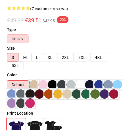
(7 customer reviews)
€49.39
€39.51
-20%
$42.95
Type
Unisex
Size
S
M
L
XL
2XL
3XL
4XL
5XL
Color
Default
Print Location