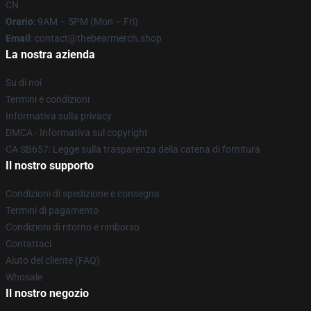
CN
Orario
: 9AM – 5PM (Mon – Fri)
Email
: contact@thebearmerch.shop
La nostra azienda
Su di noi
Termini e condizioni
Informativa sulla privacy
DMCA - Informativa sul copyright
CA SB657: Legge sulla trasparenza della catena di fornitura
Il nostro supporto
Condizioni di spedizione e consegna
Termini di pagamento
Condizioni di ritorno e rimborso
Contattaci
Aiuto del cliente (FAQ)
Whosale
Il nostro negozio