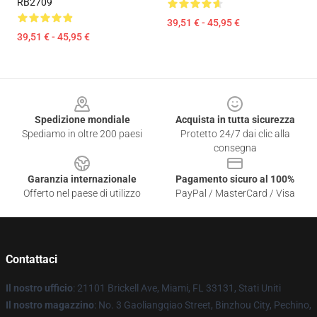
RB2709
39,51 € - 45,95 €
39,51 € - 45,95 €
Footer
Spedizione mondiale
Acquista in tutta sicurezza
Spediamo in oltre 200 paesi
Protetto 24/7 dai clic alla
consegna
Garanzia internazionale
Pagamento sicuro al 100%
Offerto nel paese di utilizzo
PayPal / MasterCard / Visa
Contattaci
Il nostro ufficio
: 21101 Brickell Ave, Miami, FL 33131, Stati Uniti
Il nostro magazzino
: No. 3 Gaoliangqiao Street, Binzhou City, Pechino,