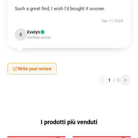
Such a great find, I wish I’d bought it sooner.
Sep 11, 2024
Evelyn
E
Verified owner
Write your review
1
/
2
I prodotti più venduti