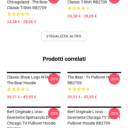
Chicagoland - The Bear
Classic T-Shirt RB2709
Classic T-Shirt RB2709
24,38 € - 28,06 €
24,38 € - 28,06 €
VISUALIZZA ALTRO
Prodotti correlati
Classic Show Logo NTAN0801
The Bear - Tv Pullover Hoodie
-20%
-20%
The Bear Hoodie
RB2709
39,51 € - 45,95 €
39,51 € - 45,95 €
Berf Originale L'orso -
Berf Originale L'orso -
-20%
-20%
Divertente Spettacolo Di
Divertente Chicago TV Show 1
Chicago TV Pullover Hoodie
Pullover Hoodie RB2709