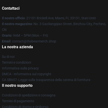
Contattaci
Il nostro ufficio
: 21101 Brickell Ave, Miami, FL 33131, Stati Uniti
Il nostro magazzino
: No. 3 Gaoliangqiao Street, Binzhou City, Pechino,
CN
Orario
: 9AM – 5PM (Mon – Fri)
Email
: contact@thebearmerch.shop
La nostra azienda
Su di noi
Termini e condizioni
Informativa sulla privacy
DMCA - Informativa sul copyright
CA SB657: Legge sulla trasparenza della catena di fornitura
Il nostro supporto
Condizioni di spedizione e consegna
Termini di pagamento
Condizioni di ritorno e rimborso