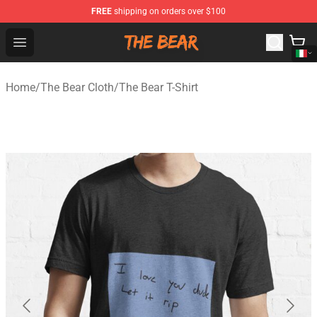
FREE
shipping on orders over $100
The Bear Shop - Official The Bear Merchandise Store
Open menu
Home
/
The Bear Cloth
/
The Bear T-Shirt