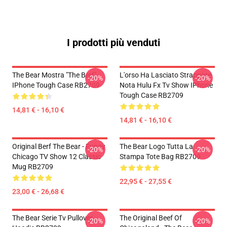
I prodotti più venduti
The Bear Mostra "The Berf"
L'orso Ha Lasciato Strappare
-20%
-20%
IPhone Tough Case RB2709
Nota Hulu Fx Tv Show IPhone
Tough Case RB2709
14,81 € - 16,10 €
14,81 € - 16,10 €
Original Berf The Bear - Funny
The Bear Logo Tutta La
-20%
-20%
Chicago TV Show 12 Classic
Stampa Tote Bag RB2709
Mug RB2709
22,95 € - 27,55 €
23,00 € - 26,68 €
The Bear Serie Tv Pullover
The Original Beef Of
-20%
-20%