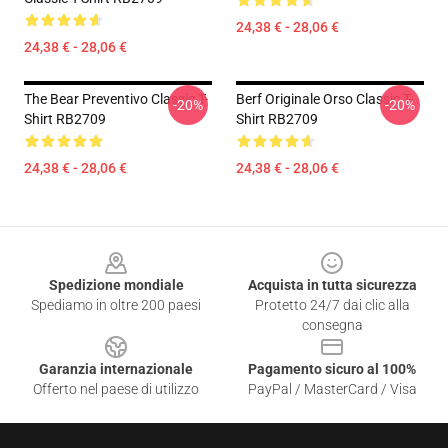
24,38 € - 28,06 €
24,38 € - 28,06 €
The Bear Preventivo Classic T-
Berf Originale Orso Classic T-
-20%
-20%
Shirt RB2709
Shirt RB2709
24,38 € - 28,06 €
24,38 € - 28,06 €
Footer
Spedizione mondiale
Acquista in tutta sicurezza
Spediamo in oltre 200 paesi
Protetto 24/7 dai clic alla
consegna
Garanzia internazionale
Pagamento sicuro al 100%
Offerto nel paese di utilizzo
PayPal / MasterCard / Visa