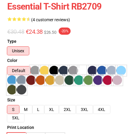
Essential T-Shirt RB2709
(4 customer reviews)
€30.48
€24.38
-20%
$26.50
Type
Unisex
Color
Default
Size
S
M
L
XL
2XL
3XL
4XL
5XL
Print Location