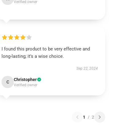
Verified owner
I found this product to be very effective and
long-lasting; it’s a wise choice.
Sep 22, 2024
Christopher
C
Verified owner
1
/
2