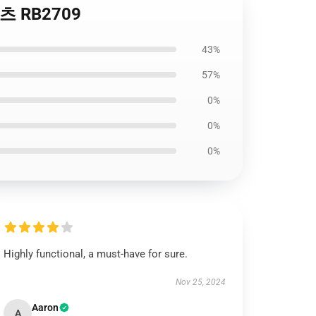
셔츠 RB2709
43%
57%
0%
0%
0%
Highly functional, a must-have for sure.
Nov 25, 2024
Aaron
A