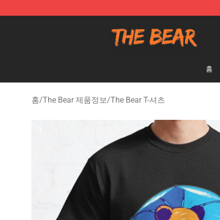
The Bear Shop - Official The Bear Merchandise Store
홈
홈
/
The Bear 제품정보
/
The Bear T-셔츠