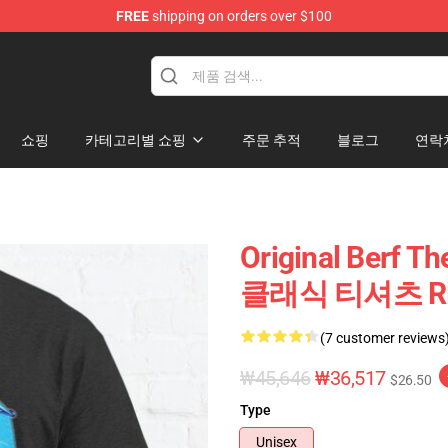
FREE
shipping on orders over $100
쇼핑
카테고리별 쇼핑
주문 추적
블로그
연락
Original Berf 
클래식 티셔츠 RB
(7 customer reviews
₩45,646
₩36,517
$26.50
Type
Unisex