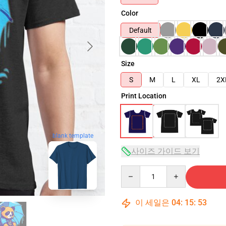
Color
Default
Size
S
M
L
XL
2X
Print Location
blank template
사이즈 가이드 보기
Quantity
이 세일은
04
:
15
:
52