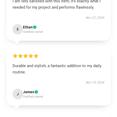
I am very satisfied with this item; it’s exactly what I
needed for my project and performs flawlessly.
Nov 27, 2024
Ethan
E
Verified owner
Durable and stylish, a fantastic addition to my daily
routine.
Nov 19, 2024
James
J
Verified owner