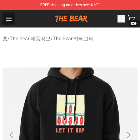
FREE
shipping on orders over $100
The Bear Shop - Official The Bear Merchandise Store
Open menu
홈
/
The Bear 제품정보
/
The Bear 카테고리