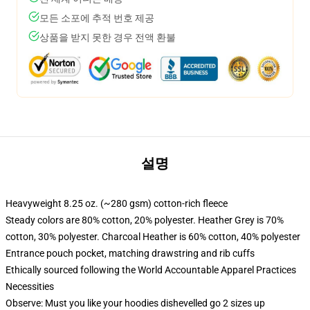
모든 소포에 추적 번호 제공
상품을 받지 못한 경우 전액 환불
설명
Heavyweight 8.25 oz. (~280 gsm) cotton-rich fleece
Steady colors are 80% cotton, 20% polyester. Heather Grey is 70%
cotton, 30% polyester. Charcoal Heather is 60% cotton, 40% polyester
Entrance pouch pocket, matching drawstring and rib cuffs
Ethically sourced following the World Accountable Apparel Practices
Necessities
Observe: Must you like your hoodies dishevelled go 2 sizes up