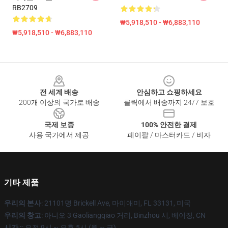
RB2709
₩5,918,510 - ₩6,883,110
₩5,918,510 - ₩6,883,110
Footer
전 세계 배송
안심하고 쇼핑하세요
200개 이상의 국가로 배송
클릭에서 배송까지 24/7 보호
국제 보증
100% 안전한 결제
사용 국가에서 제공
페이팔 / 마스터카드 / 비자
기타 제품
우리의 본사
: 21101명 Brickell Ave, 마이애미, FL 33131, 미국
우리의 창고
: 아니오 3 Gaoliangqiao 거리, Binzhou 시, 베이징, CN
시간 :
: 오전 9시 ~ 오후 5시 (월 ~ 금)