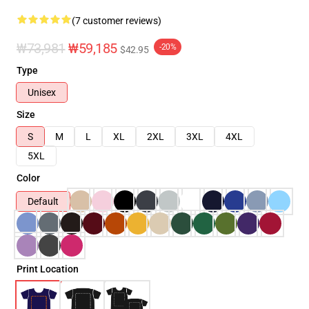
(7 customer reviews)
₩73,981
₩59,185
-20%
$42.95
Type
Unisex
Size
S
M
L
XL
2XL
3XL
4XL
5XL
Color
Default
Print Location