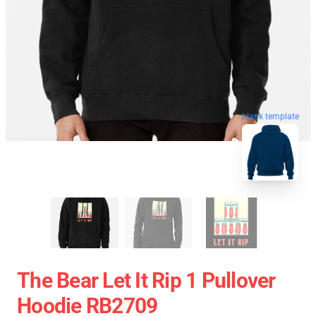
blank template
The Bear Let It Rip 1 Pullover
Hoodie RB2709