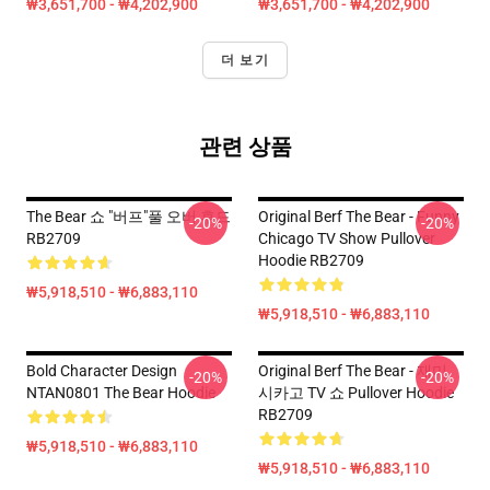
₩3,651,700 - ₩4,202,900
₩3,651,700 - ₩4,202,900
더 보기
관련 상품
The Bear 쇼 "버프"풀 오버 후드
Original Berf The Bear - Funny
-20%
-20%
RB2709
Chicago TV Show Pullover
Hoodie RB2709
₩5,918,510 - ₩6,883,110
₩5,918,510 - ₩6,883,110
Bold Character Design
Original Berf The Bear - 재미
-20%
-20%
NTAN0801 The Bear Hoodie
시카고 TV 쇼 Pullover Hoodie
RB2709
₩5,918,510 - ₩6,883,110
₩5,918,510 - ₩6,883,110