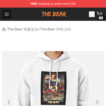
FREE
shipping on orders over $100
The Bear Shop - Official The Bear Merchandise Store
Open menu
홈
/
The Bear 제품정보
/
The Bear 카테고리