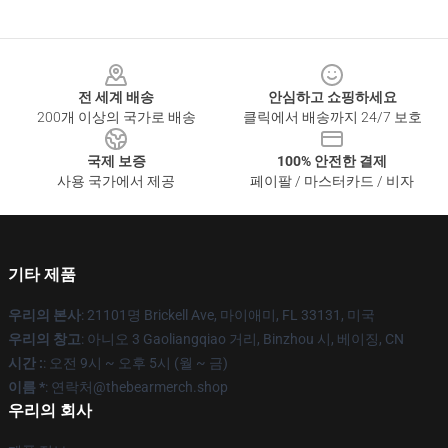
Footer
전 세계 배송
안심하고 쇼핑하세요
200개 이상의 국가로 배송
클릭에서 배송까지 24/7 보호
국제 보증
100% 안전한 결제
사용 국가에서 제공
페이팔 / 마스터카드 / 비자
기타 제품
우리의 본사
: 21101명 Brickell Ave, 마이애미, FL 33131, 미국
우리의 창고
: 아니오 3 Gaoliangqiao 거리, Binzhou 시, 베이징, CN
시간 :
: 오전 9시 ~ 오후 5시 (월 ~ 금)
이름 *
: 연락처@thebearmerch.shop
우리의 회사