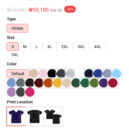
₩73,981
₩59,185
-20%
$42.95
Type
Unisex
Size
S
M
L
XL
2XL
3XL
4XL
5XL
Color
Default
Print Location