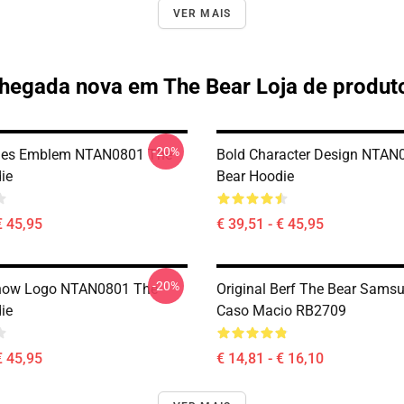
VER MAIS
hegada nova em The Bear Loja de produt
-20%
ries Emblem NTAN0801 The
Bold Character Design NTAN
ie
Bear Hoodie
€ 45,95
€ 39,51 - € 45,95
-20%
Show Logo NTAN0801 The
Original Berf The Bear Sams
ie
Caso Macio RB2709
€ 45,95
€ 14,81 - € 16,10