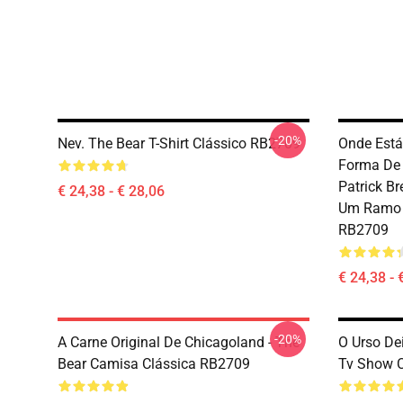
-20%
Nev. The Bear T-Shirt Clássico RB2709
Onde Está
Forma De 
Patrick B
€ 24,38 - € 28,06
Um Ramo S
RB2709
€ 24,38 - 
-20%
A Carne Original De Chicagoland - The
O Urso De
Bear Camisa Clássica RB2709
Tv Show C