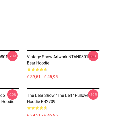
-20%
-20%
0801 The
Vintage Show Artwork NTAN0801 The
Bear Hoodie
€ 39,51 - € 45,95
-20%
-20%
ado
The Bear Show "The Berf" Pullover
r Hoodie
Hoodie RB2709
€ 39,51 - € 45,95