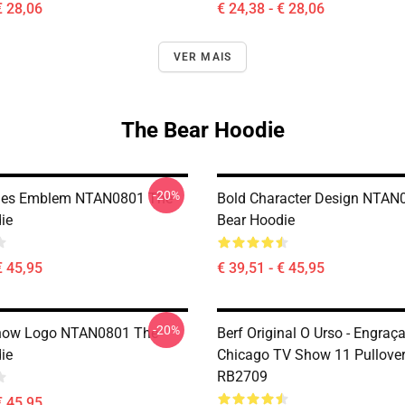
€ 28,06
€ 24,38 - € 28,06
VER MAIS
The Bear Hoodie
-20%
ries Emblem NTAN0801 The
Bold Character Design NTAN
ie
Bear Hoodie
€ 45,95
€ 39,51 - € 45,95
-20%
Show Logo NTAN0801 The
Berf Original O Urso - Engraç
ie
Chicago TV Show 11 Pullove
RB2709
€ 45,95