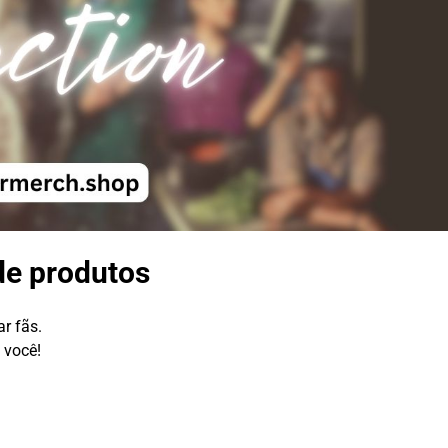
de produtos
r fãs.
 você!