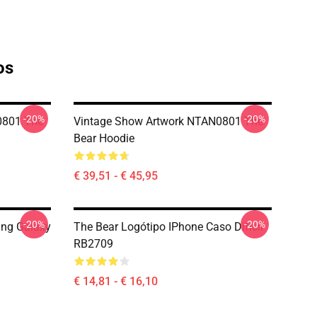
os
-20%
-20%
0801 The
Vintage Show Artwork NTAN0801 The
Bear Hoodie
€ 39,51 - € 45,95
-20%
-20%
ung Galaxy
The Bear Logótipo IPhone Caso Difícil
RB2709
€ 14,81 - € 16,10