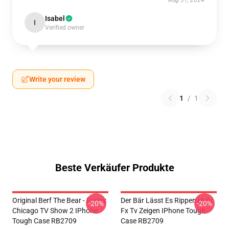
Aug 31, 2024
Isabel
I
Verified owner
Write your review
1
/
1
Beste Verkäufer Produkte
Original Berf The Bear - Funny
Der Bär Lässt Es Rippen Hulu
-20%
-20%
Chicago TV Show 2 IPhone
Fx Tv Zeigen IPhone Tough
Tough Case RB2709
Case RB2709