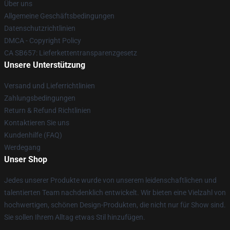
Über uns
Allgemeine Geschäftsbedingungen
Datenschutzrichtlinien
DMCA - Copyright Policy
CA SB657: Lieferkettentransparenzgesetz
Unsere Unterstützung
Versand und Lieferrichtlinien
Zahlungsbedingungen
Return & Refund Richtlinien
Kontaktieren Sie uns
Kundenhilfe (FAQ)
Werdegang
Unser Shop
Jedes unserer Produkte wurde von unserem leidenschaftlichen und
talentierten Team nachdenklich entwickelt. Wir bieten eine Vielzahl von
hochwertigen, schönen Design-Produkten, die nicht nur für Show sind.
Sie sollen Ihrem Alltag etwas Stil hinzufügen.