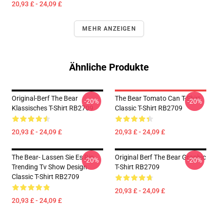
20,93 £ - 24,09 £
MEHR ANZEIGEN
Ähnliche Produkte
Original-Berf The Bear
The Bear Tomato Can T-Shirt
-20%
-20%
Klassisches T-Shirt RB2709
Classic T-Shirt RB2709
20,93 £ - 24,09 £
20,93 £ - 24,09 £
The Bear- Lassen Sie Es Rip
Original Berf The Bear Graphic
-20%
-20%
Trending Tv Show Design
T-Shirt RB2709
Classic T-Shirt RB2709
20,93 £ - 24,09 £
20,93 £ - 24,09 £