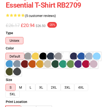
Essential T-Shirt RB2709
(5 customer reviews)
£26.17
£20.94
-20%
$26.50
Type
Unisex
Color
Default
Size
S
M
L
XL
2XL
3XL
4XL
5XL
Print Location