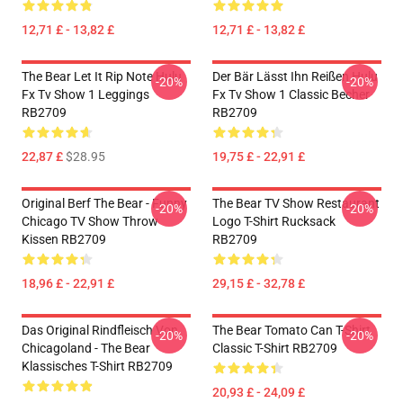
12,71 £ - 13,82 £
12,71 £ - 13,82 £
The Bear Let It Rip Note Hulu
Der Bär Lässt Ihn Reißen Hulu
-20%
-20%
Fx Tv Show 1 Leggings
Fx Tv Show 1 Classic Becher
RB2709
RB2709
22,87 £
$28.95
19,75 £ - 22,91 £
Original Berf The Bear - Funny
The Bear TV Show Restaurant
-20%
-20%
Chicago TV Show Throw
Logo T-Shirt Rucksack
Kissen RB2709
RB2709
18,96 £ - 22,91 £
29,15 £ - 32,78 £
Das Original Rindfleisch Von
The Bear Tomato Can T-Shirt
-20%
-20%
Chicagoland - The Bear
Classic T-Shirt RB2709
Klassisches T-Shirt RB2709
20,93 £ - 24,09 £