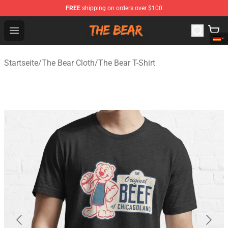
FREE
shipping on orders over $100
The Bear Shop - Official The Bear Merchandise Store
Open menu
Startseite
/
The Bear Cloth
/
The Bear T-Shirt