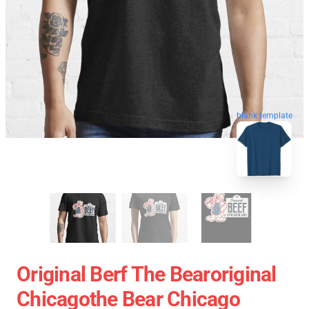
blank template
Original Berf The Bearoriginal
Chicagothe Bear Chicago