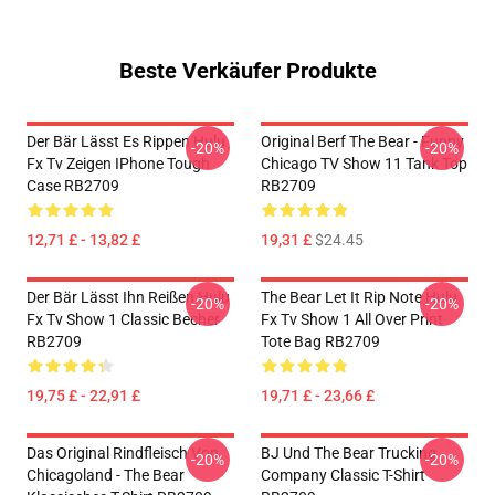
Beste Verkäufer Produkte
Der Bär Lässt Es Rippen Hulu
Original Berf The Bear - Funny
-20%
-20%
Fx Tv Zeigen IPhone Tough
Chicago TV Show 11 Tank Top
Case RB2709
RB2709
12,71 £ - 13,82 £
19,31 £
$24.45
Der Bär Lässt Ihn Reißen Hulu
The Bear Let It Rip Note Hulu
-20%
-20%
Fx Tv Show 1 Classic Becher
Fx Tv Show 1 All Over Print
RB2709
Tote Bag RB2709
19,75 £ - 22,91 £
19,71 £ - 23,66 £
Das Original Rindfleisch Von
BJ Und The Bear Trucking
-20%
-20%
Chicagoland - The Bear
Company Classic T-Shirt