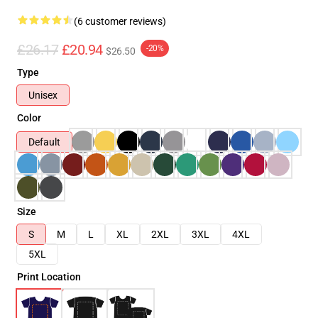
(6 customer reviews)
£26.17
£20.94
-20%
$26.50
Type
Unisex
Color
Default
Size
S
M
L
XL
2XL
3XL
4XL
5XL
Print Location