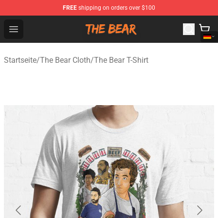
FREE
shipping on orders over $100
The Bear Shop - Official The Bear Merchandise Store
Open menu
Startseite
/
The Bear Cloth
/
The Bear T-Shirt