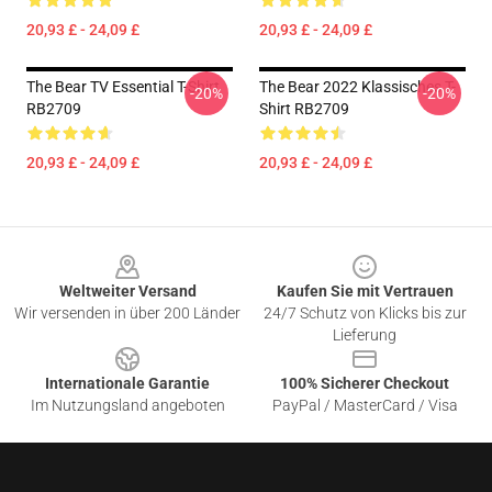
20,93 £ - 24,09 £
20,93 £ - 24,09 £
The Bear TV Essential T-Shirt
The Bear 2022 Klassisches T-
-20%
-20%
RB2709
Shirt RB2709
20,93 £ - 24,09 £
20,93 £ - 24,09 £
Footer
Weltweiter Versand
Kaufen Sie mit Vertrauen
Wir versenden in über 200 Länder
24/7 Schutz von Klicks bis zur
Lieferung
Internationale Garantie
100% Sicherer Checkout
Im Nutzungsland angeboten
PayPal / MasterCard / Visa