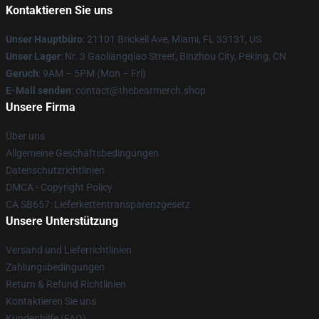
Kontaktieren Sie uns
Unser Hauptbüro
: 21101 Brickell Ave, Miami, FL 33131, US
Unser Lager
: Nr. 3 Gaoliangqiao Street, Binzhou City, Peking, CN
Geruch
: 9AM – 5PM (Mon – Fri)
E-Mail senden
: contact@thebearmerch.shop
Unsere Firma
Über uns
Allgemeine Geschäftsbedingungen
Datenschutzrichtlinien
DMCA - Copyright Policy
CA SB657: Lieferkettentransparenzgesetz
Unsere Unterstützung
Versand und Lieferrichtlinien
Zahlungsbedingungen
Return & Refund Richtlinien
Kontaktieren Sie uns
Kundenhilfe (FAQ)