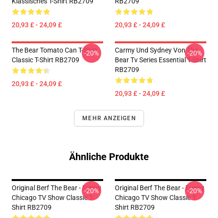
Klassisches T-Shirt RB2709
RB2709
20,93 £ - 24,09 £
20,93 £ - 24,09 £
The Bear Tomato Can T-Shirt
Carmy Und Sydney Von The
-20%
-20%
Classic T-Shirt RB2709
Bear Tv Series Essential T-Shirt
RB2709
20,93 £ - 24,09 £
20,93 £ - 24,09 £
MEHR ANZEIGEN
Ähnliche Produkte
Original Berf The Bear - Funny
Original Berf The Bear - Funny
-20%
-20%
Chicago TV Show Classic T-
Chicago TV Show Classic T-
Shirt RB2709
Shirt RB2709