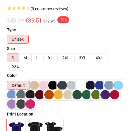
(9 customer reviews)
€49.39
€39.51
-20%
$42.95
Type
Unisex
Size
S
M
L
XL
2XL
3XL
4XL
5XL
Color
Default
Print Location