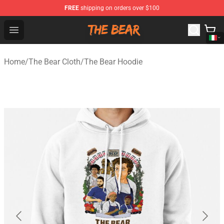
FREE
shipping on orders over $100
The Bear Shop - Official The Bear Merchandise Store
Open menu
Home
/
The Bear Cloth
/
The Bear Hoodie