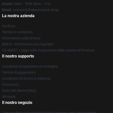
Orario
: 9AM – 5PM (Mon – Fri)
Email
: contact@thebearmerch.shop
La nostra azienda
Su di noi
Termini e condizioni
Informativa sulla privacy
DMCA - Informativa sul copyright
CA SB657: Legge sulla trasparenza della catena di fornitura
Il nostro supporto
Condizioni di spedizione e consegna
Termini di pagamento
Condizioni di ritorno e rimborso
Contattaci
Aiuto del cliente (FAQ)
Whosale
Il nostro negozio
Ognuno dei nostri prodotti è stato pensato per il nostro team