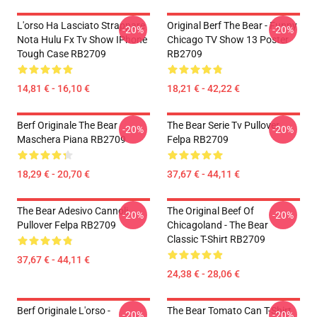
L'orso Ha Lasciato Strappare
Original Berf The Bear - Funny
-20%
-20%
Nota Hulu Fx Tv Show IPhone
Chicago TV Show 13 Poster
Tough Case RB2709
RB2709
14,81 € - 16,10 €
18,21 € - 42,22 €
Berf Originale The Bear
The Bear Serie Tv Pullover
-20%
-20%
Maschera Piana RB2709
Felpa RB2709
18,29 € - 20,70 €
37,67 € - 44,11 €
The Bear Adesivo Cannoli
The Original Beef Of
-20%
-20%
Pullover Felpa RB2709
Chicagoland - The Bear
Classic T-Shirt RB2709
37,67 € - 44,11 €
24,38 € - 28,06 €
Berf Originale L'orso -
The Bear Tomato Can T-Shirt
-20%
-20%