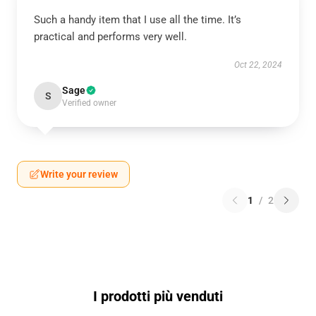
Such a handy item that I use all the time. It’s
practical and performs very well.
Oct 22, 2024
Sage
S
Verified owner
Write your review
1
/
2
I prodotti più venduti