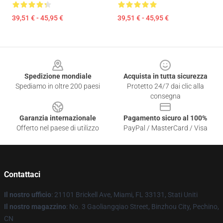
39,51 € - 45,95 €
39,51 € - 45,95 €
Footer
Spedizione mondiale
Acquista in tutta sicurezza
Spediamo in oltre 200 paesi
Protetto 24/7 dai clic alla
consegna
Garanzia internazionale
Pagamento sicuro al 100%
Offerto nel paese di utilizzo
PayPal / MasterCard / Visa
Contattaci
Il nostro ufficio
: 21101 Brickell Ave, Miami, FL 33131, Stati Uniti
Il nostro magazzino
: No. 3 Gaoliangqiao Street, Binzhou City, Pechino,
CN