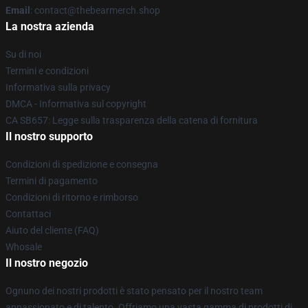
Email
: contact@thebearmerch.shop
La nostra azienda
Su di noi
Termini e condizioni
Informativa sulla privacy
DMCA - Informativa sul copyright
CA SB657: Legge sulla trasparenza della catena di fornitura
Il nostro supporto
Condizioni di spedizione e consegna
Termini di pagamento
Condizioni di ritorno e rimborso
Contattaci
Aiuto del cliente (FAQ)
Whosale
Il nostro negozio
Ognuno dei nostri prodotti è stato pensato per il nostro team
appassionato e di talento. Offriamo una vasta gamma di prodotti di