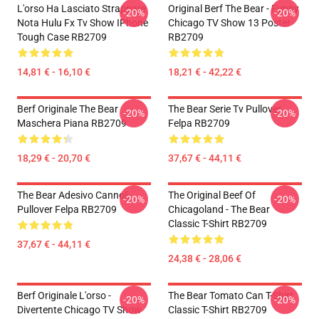
L'orso Ha Lasciato Strappare
Original Berf The Bear - Funny
-20%
-20%
Nota Hulu Fx Tv Show IPhone
Chicago TV Show 13 Poster
Tough Case RB2709
RB2709
14,81 € - 16,10 €
18,21 € - 42,22 €
Berf Originale The Bear
The Bear Serie Tv Pullover
-20%
-20%
Maschera Piana RB2709
Felpa RB2709
18,29 € - 20,70 €
37,67 € - 44,11 €
The Bear Adesivo Cannoli
The Original Beef Of
-20%
-20%
Pullover Felpa RB2709
Chicagoland - The Bear
Classic T-Shirt RB2709
37,67 € - 44,11 €
24,38 € - 28,06 €
Berf Originale L'orso -
The Bear Tomato Can T-Shirt
-20%
-20%
Divertente Chicago TV Show
Classic T-Shirt RB2709