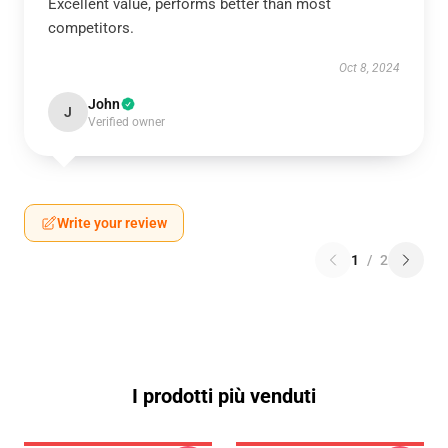
Excellent value, performs better than most
competitors.
Oct 8, 2024
John
J
Verified owner
Write your review
1
/
2
I prodotti più venduti