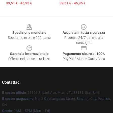
39,51 € - 45,95 €
39,51 € - 45,95 €
Footer
Spedizione mondiale
Acquista in tutta sicurezza
Spediamo in oltre 200 paesi
Protetto 24/7 dai clic alla
consegna
Garanzia internazionale
Pagamento sicuro al 100%
Offerto nel paese di utilizzo
PayPal / MasterCard / Visa
Contattaci
Il nostro ufficio
: 21101 Brickell Ave, Miami, FL 33131, Stati Uniti
Il nostro magazzino
: No. 3 Gaoliangqiao Street, Binzhou City, Pechino,
CN
Orario
: 9AM – 5PM (Mon – Fri)