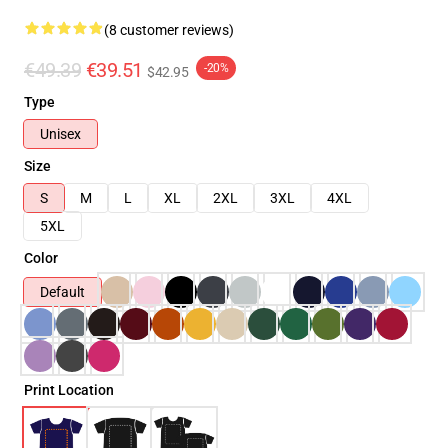
(8 customer reviews)
€49.39
€39.51
-20%
$42.95
Type
Unisex
Size
S
M
L
XL
2XL
3XL
4XL
5XL
Color
Default
Print Location