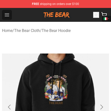
FREE
shipping on orders over $100
The Bear Shop - Official The Bear Merchandise Store
Open menu
Home
/
The Bear Cloth
/
The Bear Hoodie