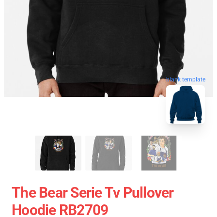
blank template
The Bear Serie Tv Pullover
Hoodie RB2709