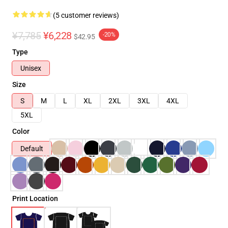
(5 customer reviews)
¥7,785
¥6,228
-20%
$42.95
Type
Unisex
Size
S
M
L
XL
2XL
3XL
4XL
5XL
Color
Default
Print Location