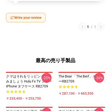
Write your review
1
/
1
最高の売り手製品
クマはそれをリッピングして
The Bear 「The Berf」ポスタ
-20%
-20%
みましょう Hulu Fx TV ショー
ーRB2709
IPhone タフケース RB2709
￥287,100 - ￥665,550
￥233,450 - ￥253,750