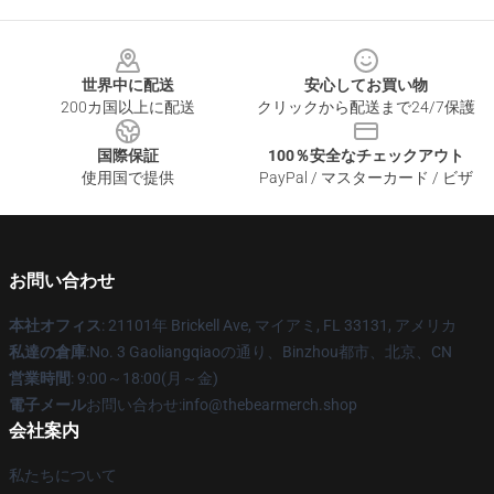
Footer
世界中に配送
安心してお買い物
200カ国以上に配送
クリックから配送まで24/7保護
国際保証
100％安全なチェックアウト
使用国で提供
PayPal / マスターカード / ビザ
お問い合わせ
本社オフィス
: 21101年 Brickell Ave, マイアミ, FL 33131, アメリカ
私達の倉庫
:No. 3 Gaoliangqiaoの通り、Binzhou都市、北京、CN
営業時間
: 9:00～18:00(月～金)
電子メール
お問い合わせ:info@thebearmerch.shop
会社案内
私たちについて