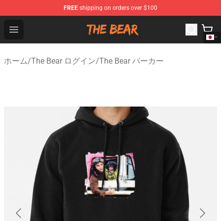
FREE
shipping on orders over $100
The Bear Shop - Official The Bear Merchandise Store
Open menu
ホーム
/
The Bear ログイン
/
The Bear パーカー