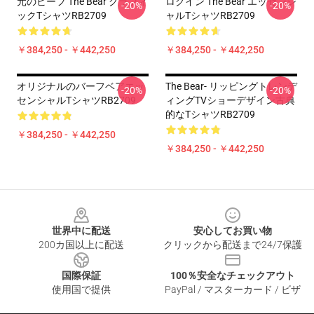
元のビーフ The Bear グラフィ
ログイン The Bear エッセンシ
-20%
-20%
ックTシャツRB2709
ャルTシャツRB2709
￥384,250 - ￥442,250
￥384,250 - ￥442,250
オリジナルのバーフベアエッ
The Bear- リッピングトレンデ
-20%
-20%
センシャルTシャツRB2709
ィングTVショーデザイン古典
的なTシャツRB2709
￥384,250 - ￥442,250
￥384,250 - ￥442,250
Footer
世界中に配送
安心してお買い物
200カ国以上に配送
クリックから配送まで24/7保護
国際保証
100％安全なチェックアウト
使用国で提供
PayPal / マスターカード / ビザ