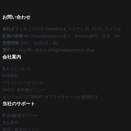
お問い合わせ
本社オフィス
: 21101年 Brickell Ave, マイアミ, FL 33131, アメリカ
私達の倉庫
:No. 3 Gaoliangqiaoの通り、Binzhou都市、北京、CN
営業時間
: 9:00～18:00(月～金)
電子メール
お問い合わせ:info@thebearmerch.shop
会社案内
私たちについて
利用規約
プライバシーポリシー
DMCA - 著作権ポリシー
カリフォルニアSB657: サプライチェーンの透明性法
当社のサポート
配送&配送ポリシー
支払条件
返品・返金ポリシー