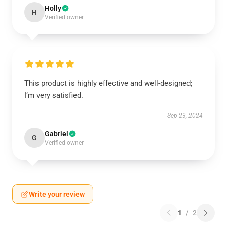
Holly
H
Verified owner
This product is highly effective and well-designed;
I’m very satisfied.
Sep 23, 2024
Gabriel
G
Verified owner
Write your review
1
/
2