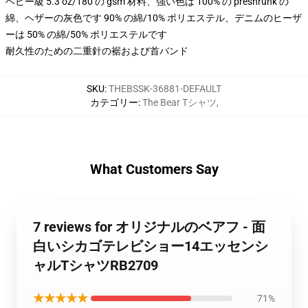
ヘビー級 5.3 oz/180 の gsm 材料、強い色は 100% の preshrunk の
綿、ヘザーの灰色です 90% の綿/10% ポリエステル、デニムのヒーザ
ーは 50% の綿/50% ポリエステルです
耐久性のための二重針の裾および首バンド
SKU
:
THEBSSK-36881-DEFAULT
カテゴリー
:
The Bear Tシャツ
,
What Customers Say
7 reviews for オリジナルのベアフ - 面
白いシカゴテレビショー14エッセンシ
ャルTシャツRB2709
★★★★★
71%