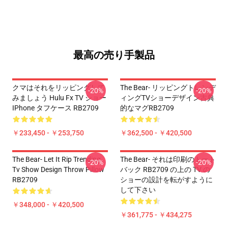
最高の売り手製品
クマはそれをリッピングして
The Bear- リッピングトレンデ
-20%
-20%
みましょう Hulu Fx TV ショー
ィングTVショーデザイン古典
IPhone タフケース RB2709
的なマグRB2709
￥233,450 - ￥253,750
￥362,500 - ￥420,500
The Bear- Let It Rip Trending
The Bear- それは印刷のトート
-20%
-20%
Tv Show Design Throw Pillow
バック RB2709 の上の TV の
RB2709
ショーの設計を転がすように
して下さい
￥348,000 - ￥420,500
￥361,775 - ￥434,275