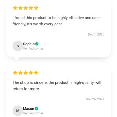
I found this product to be highly effective and user-
friendly; it’s worth every cent.
Dec 1, 2024
Sophia
S
Verified owner
The shop is sincere, the product is high-quality, will
return for more.
Nov 26, 2024
Mason
M
Verified owner