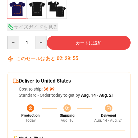
サイズガイドを見る
Quantity
カートに追加
このセールはあと
02
:
29
:
54
Deliver to United States
Cost to ship:
$6.99
Standard - Order today to get by
Aug. 14 - Aug. 21
Production
Shipping
Delivered
Today
Aug. 10
Aug. 14 - Aug. 21