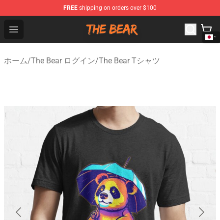
FREE
shipping on orders over $100
The Bear Shop - Official The Bear Merchandise Store
Open menu
ホーム
/
The Bear ログイン
/
The Bear Tシャツ