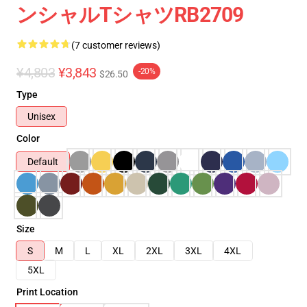
ンシャルTシャツRB2709
(7 customer reviews)
¥4,803
¥3,843
-20%
$26.50
Type
Unisex
Color
Default
Size
S
M
L
XL
2XL
3XL
4XL
5XL
Print Location