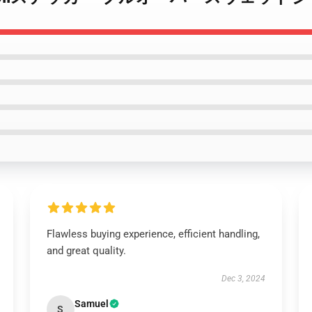
Flawless buying experience, efficient handling,
and great quality.
Dec 3, 2024
Samuel
S