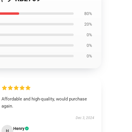
80%
20%
0%
0%
0%
Affordable and high-quality, would purchase
again.
Dec 3, 2024
Henry
H