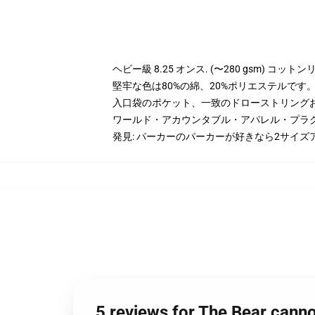
ヘビー級 8.25 オンス. (〜280 gsm) コッ
堅牢な色は80%の綿、20%ポリエステルです。 H
入口袋のポケット、一致のドローストリング
ワールド・アカウンタブル・アパレル・プラ
発見: パーカーのパーカーが好きなら2サイズ
5 reviews for The B