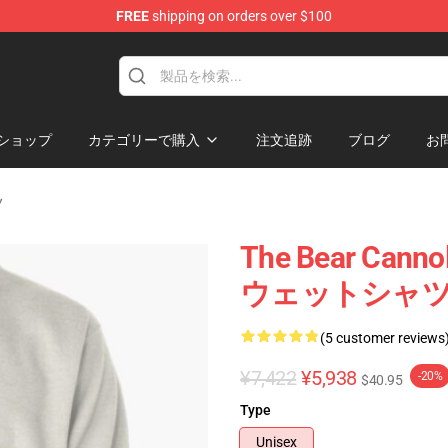
FREE
shipping on orders over $100
ショップ
カテゴリーで購入
注文追跡
ブログ
お
ツ
The Bear C
ウェットシャツ R
(5 customer reviews
¥7,422
¥5,938
-20%
$40.95
Type
Unisex