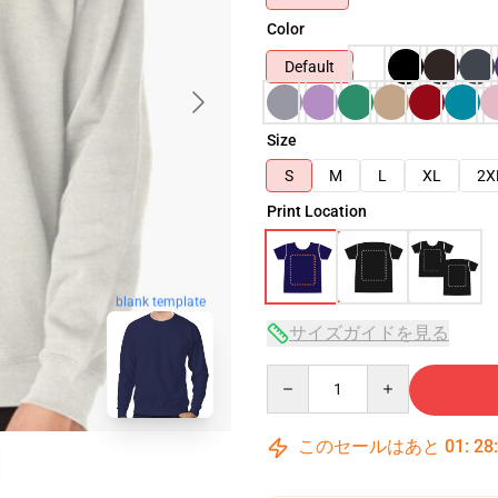
Color
Default
Size
S
M
L
XL
2X
Print Location
blank template
サイズガイドを見る
Quantity
このセールはあと
01
:
28