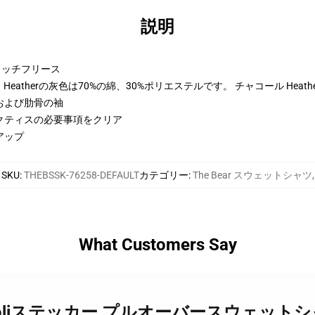
説明
トンリッチフリース
eatherの灰色は70%の綿、30%ポリエステルです。 チャコール Heat
および肋骨の袖
クティスの必要事項をクリア
アップ
SKU
:
THEBSSK-76258-DEFAULT
カテゴリー
:
The Bear スウェットシャツ
,
What Customers Say
ear cannoliステッカー プルオーバースウェットシ