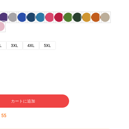
L
3XL
4XL
5XL
カートに追加
:
54