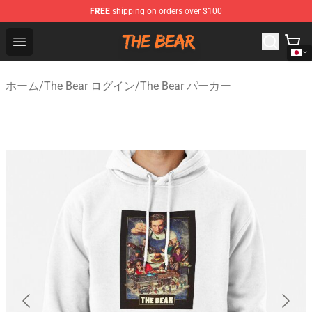
FREE
shipping on orders over $100
The Bear Shop - Official The Bear Merchandise Store
Open menu
ホーム
/
The Bear ログイン
/
The Bear パーカー