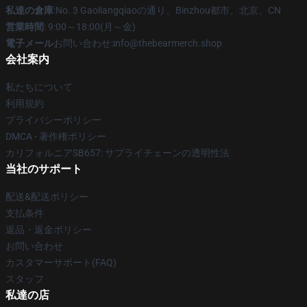
私達の倉庫
:No. 3 Gaoliangqiaoの通り、Binzhou都市、北京、CN
営業時間
: 9:00～18:00(月～金)
電子メール
お問い合わせ:info@thebearmerch.shop
会社案内
私たちについて
利用規約
プライバシーポリシー
DMCA - 著作権ポリシー
カリフォルニアSB657: サプライチェーンの透明性法
当社のサポート
配送&配送ポリシー
支払条件
返品・返金ポリシー
お問い合わせ
カスタマーサポート(FAQ)
スタッフ
私達の店