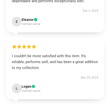
dependable and performs exceptionally well.
Dec 2, 2024
Eleanor
E
Verified owner
I couldn’t be more satisfied with this item. It’s
reliable, performs well, and has been a great addition
to my collection.
Nov 29, 2024
Logan
L
Verified owner