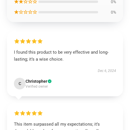
★★☆☆☆
0%
★☆☆☆☆
0%
I found this product to be very effective and long-
lasting; it’s a wise choice.
Dec 6, 2024
Christopher
C
Verified owner
This item surpassed all my expectations; it’s