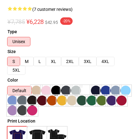
(7 customer reviews)
¥7,785
¥6,228
-20%
$42.95
Type
Unisex
Size
S
M
L
XL
2XL
3XL
4XL
5XL
Color
Default
Print Location