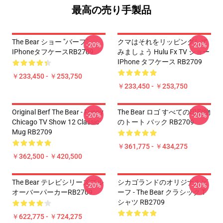
最高の売り手製品
The Bear ショー "バーフ"
クマはそれをリッピングして
-20%
-20%
IPhoneタフケースRB2709
みましょう Hulu Fx TV ショー
IPhone タフケース RB2709
￥233,450 - ￥253,750
￥233,450 - ￥253,750
Original Berf The Bear - Funny
The Bear ロゴ すべての印刷物
-20%
-20%
Chicago TV Show 12 Classic
のトート バック RB2709
Mug RB2709
￥361,775 - ￥434,275
￥362,500 - ￥420,500
The Bear テレビシリーズプル
シカゴランドのオリジナルビ
-20%
-20%
オーバーパーカーRB2709
ーフ - The Bear クラシック T
シャツ RB2709
￥622,775 - ￥724,275