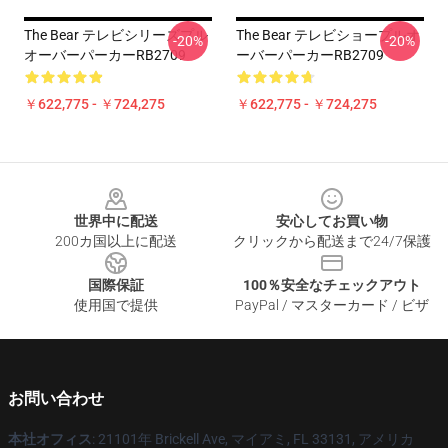
The Bear テレビシリーズプル
The Bear テレビショープルオ
-20%
-20%
オーバーパーカーRB2709
ーバーパーカーRB2709
￥622,775 - ￥724,275
￥622,775 - ￥724,275
Footer
世界中に配送
安心してお買い物
200カ国以上に配送
クリックから配送まで24/7保護
国際保証
100％安全なチェックアウト
使用国で提供
PayPal / マスターカード / ビザ
お問い合わせ
本社オフィス
: 21101年 Brickell Ave, マイアミ, FL 33131, アメリカ