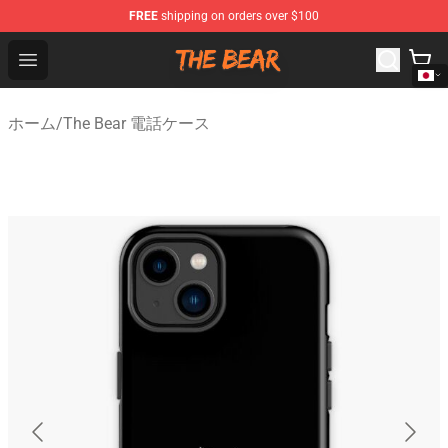
FREE
shipping on orders over $100
The Bear Shop - Official The Bear Merchandise Store
Open menu
ホーム
/
The Bear 電話ケース