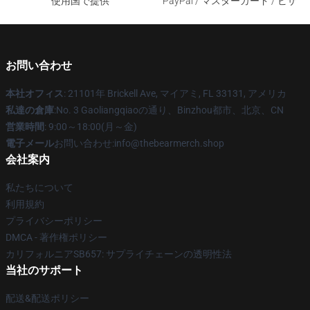
使用国で提供
PayPal / マスターカード / ビザ
お問い合わせ
本社オフィス
: 21101年 Brickell Ave, マイアミ, FL 33131, アメリカ
私達の倉庫
:No. 3 Gaoliangqiaoの通り、Binzhou都市、北京、CN
営業時間
: 9:00～18:00(月～金)
電子メール
お問い合わせ:info@thebearmerch.shop
会社案内
私たちについて
利用規約
プライバシーポリシー
DMCA - 著作権ポリシー
カリフォルニアSB657: サプライチェーンの透明性法
当社のサポート
配送&配送ポリシー