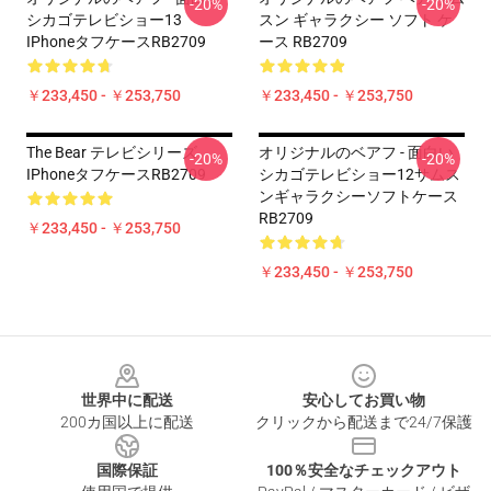
-20%
-20%
シカゴテレビショー13
スン ギャラクシー ソフト ケ
IPhoneタフケースRB2709
ース RB2709
￥233,450 - ￥253,750
￥233,450 - ￥253,750
The Bear テレビシリーズ
オリジナルのベアフ - 面白い
-20%
-20%
IPhoneタフケースRB2709
シカゴテレビショー12サムス
ンギャラクシーソフトケース
RB2709
￥233,450 - ￥253,750
￥233,450 - ￥253,750
Footer
世界中に配送
安心してお買い物
200カ国以上に配送
クリックから配送まで24/7保護
国際保証
100％安全なチェックアウト