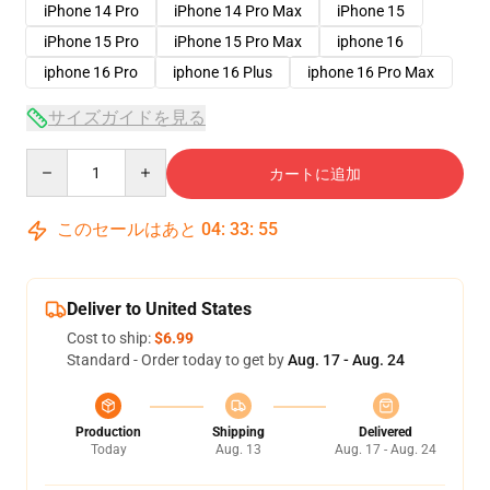
iPhone 14 Pro
iPhone 14 Pro Max
iPhone 15
iPhone 15 Pro
iPhone 15 Pro Max
iphone 16
iphone 16 Pro
iphone 16 Plus
iphone 16 Pro Max
サイズガイドを見る
Quantity
カートに追加
このセールはあと
04
:
33
:
54
Deliver to United States
Cost to ship:
$6.99
Standard - Order today to get by
Aug. 17 - Aug. 24
Production
Shipping
Delivered
Today
Aug. 13
Aug. 17 - Aug. 24