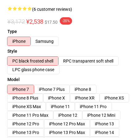
(6 customer reviews)
¥3,172
¥2,538
-20%
$17.50
Type
iPhone
Samsung
Style
PC black frosted shell
RPC transparent soft shell
LPC glass phone case
Model
iPhone 7
iPhone 7 Plus
iPhone 8
iPhone 8 Plus
iPhone X
iPhone XR
iPhone XS
iPhone XS Max
iPhone 11
iPhone 11 Pro
iPhone 11 Pro Max
iPhone 12
iPhone 12 Mini
iPhone 12 Pro
iPhone 12 Pro Max
iPhone 13
iPhone 13 Pro
iPhone 13 Pro Max
iPhone 14