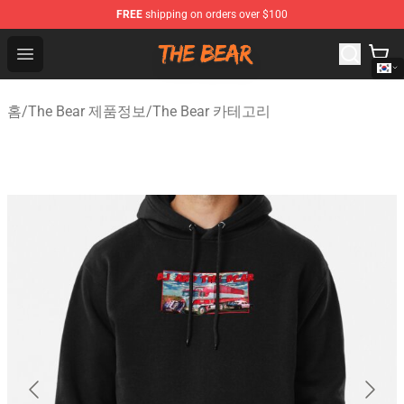
FREE
shipping on orders over $100
The Bear Shop - Official The Bear Merchandise Store
Open menu
홈
/
The Bear 제품정보
/
The Bear 카테고리