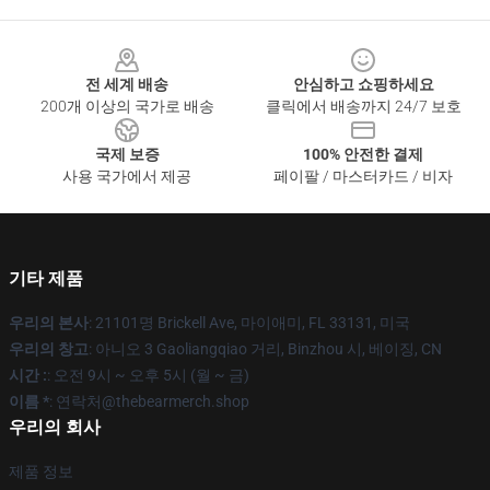
Footer
전 세계 배송
안심하고 쇼핑하세요
200개 이상의 국가로 배송
클릭에서 배송까지 24/7 보호
국제 보증
100% 안전한 결제
사용 국가에서 제공
페이팔 / 마스터카드 / 비자
기타 제품
우리의 본사
: 21101명 Brickell Ave, 마이애미, FL 33131, 미국
우리의 창고
: 아니오 3 Gaoliangqiao 거리, Binzhou 시, 베이징, CN
시간 :
: 오전 9시 ~ 오후 5시 (월 ~ 금)
이름 *
: 연락처@thebearmerch.shop
우리의 회사
제품 정보