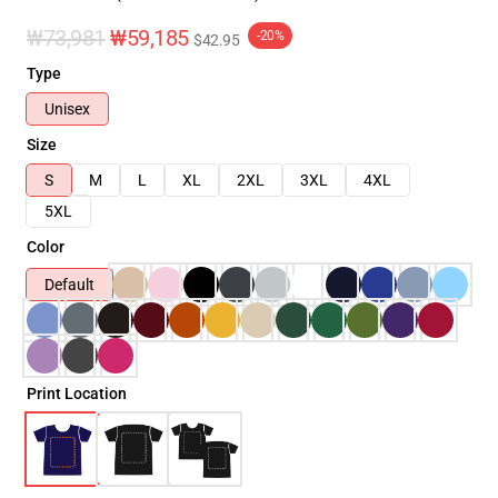
₩73,981
₩59,185
-20%
$42.95
Type
Unisex
Size
S
M
L
XL
2XL
3XL
4XL
5XL
Color
Default
Print Location