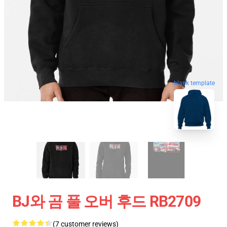
blank template
BJ와 곰 풀 오버 후드 RB2709
(7 customer reviews)