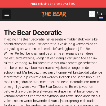
FREE
shipping on orders over $100
The Bear Shop - Official The Bear Merchandise Store
Open menu
The Bear Decoratie
Inleiding The Bear Decoratie, het essentiële middenstuk voor elke
berenliefhebber! Deze luxe decoratie is vakkundig vervaardigd en
zorgvuldig ontworpen en is exclusief verkrijgbaar bij The Bear
Winkel. Perfect belichamend de charme en elegantie van deze
majestueuze wezens, voegt het een vleugje verfijning toe aan uw
ruimte. Verhoog uw huisdecoratie met onze prachtige eerbetoon
aan beren een symbool van kracht, wijsheid en ongetemde
schoonheid. Mis het bezit niet van dit opmerkelijke stuk dat zeker de
sterattractie in je collectie zal worden. Bezoek The Bear Shop nu en
maak een gedurfde statement met The Bear Decoratie! Welkom in
onze grillige wereld van "The Bear Decoratie." Bereid je voor om
betoverd te worden terwijl we ons verdiepen in het buitengewone
verhaal achter dit charmante symbool dat zowel door kinderen als
volwassenen wordt bewonderd. Van zijn oorsprong in de oude
folklore tot zijn hedendaagse betekenis, voeg je bij ons op een reis