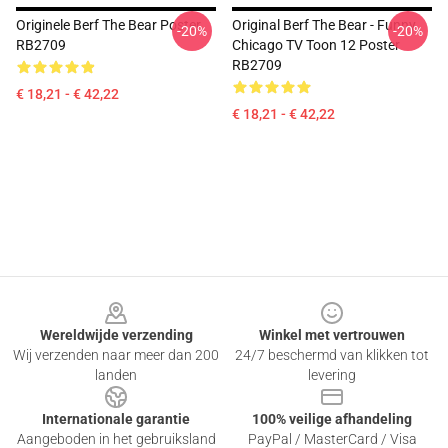
Originele Berf The Bear Poster
Original Berf The Bear - Funny
-20%
-20%
RB2709
Chicago TV Toon 12 Poster
RB2709
€ 18,21 - € 42,22
€ 18,21 - € 42,22
Footer
Wereldwijde verzending
Winkel met vertrouwen
Wij verzenden naar meer dan 200
24/7 beschermd van klikken tot
landen
levering
Internationale garantie
100% veilige afhandeling
Aangeboden in het gebruiksland
PayPal / MasterCard / Visa