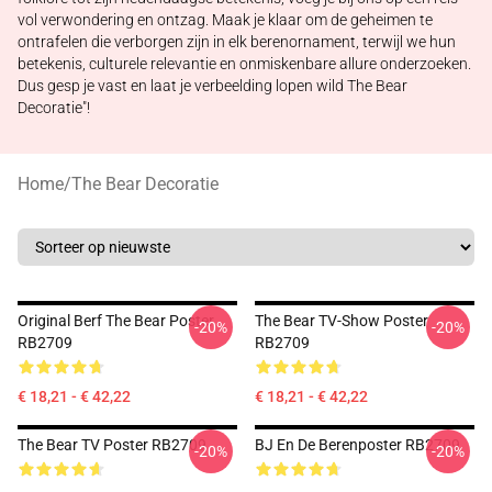
vol verwondering en ontzag. Maak je klaar om de geheimen te
ontrafelen die verborgen zijn in elk berenornament, terwijl we hun
betekenis, culturele relevantie en onmiskenbare allure onderzoeken.
Dus gesp je vast en laat je verbeelding lopen wild The Bear
Decoratie"!
Home
/
The Bear Decoratie
Original Berf The Bear Poster
The Bear TV-Show Poster
-20%
-20%
RB2709
RB2709
€ 18,21 - € 42,22
€ 18,21 - € 42,22
The Bear TV Poster RB2709
BJ En De Berenposter RB2709
-20%
-20%