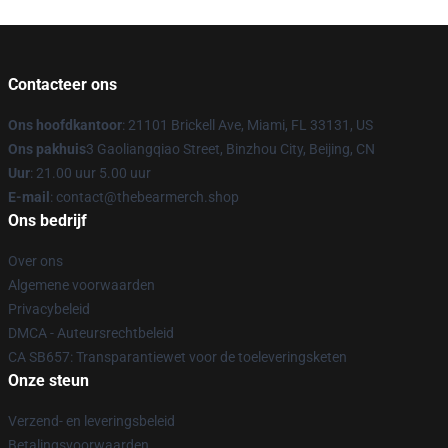
Contacteer ons
Ons hoofdkantoor
: 21101 Brickell Ave, Miami, FL 33131, US
Ons pakhuis
3 Gaoliangqiao Street, Binzhou City, Beijing, CN
Uur
: 21.00 uur 5.00 uur
E-mail
: contact@thebearmerch.shop
Ons bedrijf
Over ons
Algemene voorwaarden
Privacybeleid
DMCA - Auteursrechtbeleid
CA SB657: Transparantiewet voor de toeleveringsketen
Onze steun
Verzend- en leveringsbeleid
Betalingsvoorwaarden