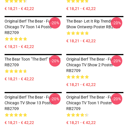
€ 18,21 - € 42,22
€ 18,21 - € 42,22
Original Berf The Bear - Funny
The Bear- Let It Rip Trending Tv
-20%
-20%
Chicago TV Toon 14 Poster
Show Ontwerp Poster RB2709
RB2709
€ 18,21 - € 42,22
€ 18,21 - € 42,22
The Bear Toon "The Berf" Poster
Original Berf The Bear - Funny
-20%
-20%
RB2709
Chicago TV Show 2 Poster
RB2709
€ 18,21 - € 42,22
€ 18,21 - € 42,22
Original Berf The Bear - Funny
Original Berf The Bear - Funny
-20%
-20%
Chicago TV Show 13 Poster
Chicago TV Toon 1 Poster
RB2709
RB2709
€ 18,21 - € 42,22
€ 18,21 - € 42,22