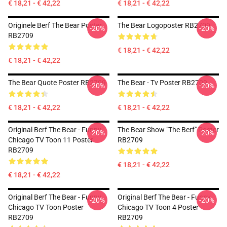
€ 18,21 - € 42,22
€ 18,21 - € 42,22
Originele Berf The Bear Poster
The Bear Logoposter RB2709
-20%
-20%
RB2709
€ 18,21 - € 42,22
€ 18,21 - € 42,22
The Bear Quote Poster RB2709
The Bear - Tv Poster RB2709
-20%
-20%
€ 18,21 - € 42,22
€ 18,21 - € 42,22
Original Berf The Bear - Funny
The Bear Show "The Berf" Poster
-20%
-20%
Chicago TV Toon 11 Poster
RB2709
RB2709
€ 18,21 - € 42,22
€ 18,21 - € 42,22
Original Berf The Bear - Funny
Original Berf The Bear - Funny
-20%
-20%
Chicago TV Toon Poster
Chicago TV Toon 4 Poster
RB2709
RB2709