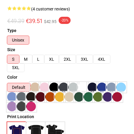
(4 customer reviews)
€49.39
€39.51
-20%
$42.95
Type
Unisex
Size
S
M
L
XL
2XL
3XL
4XL
5XL
Color
Default
Print Location