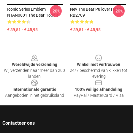
Iconic Series Emblem
Nev The Bear Pullover Hoodie
-20%
-20%
NTAN0801 The Bear Hoodie
RB2709
€ 39,51 - € 45,95
€ 39,51 - € 45,95
Footer
Wereldwijde verzending
Winkel met vertrouwen
Wij verzenden naar meer dan 200
24/7 beschermd van klikken tot
landen
levering
Internationale garantie
100% veilige afhandeling
Aangeboden in het gebruiksland
PayPal / MasterCard / Visa
Contacteer ons