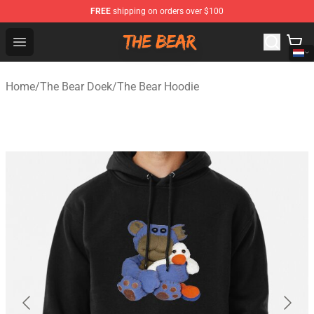
FREE
shipping on orders over $100
The Bear Shop - Official The Bear Merchandise Store
Open menu
Home
/
The Bear Doek
/
The Bear Hoodie