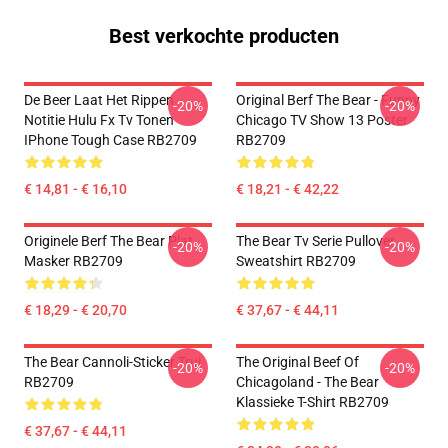
Best verkochte producten
De Beer Laat Het Rippen
Original Berf The Bear - Funny
-20%
-20%
Notitie Hulu Fx Tv Tonen
Chicago TV Show 13 Poster
IPhone Tough Case RB2709
RB2709
€ 14,81 - € 16,10
€ 18,21 - € 42,22
Originele Berf The Bear Plat
The Bear Tv Serie Pullover
-20%
-20%
Masker RB2709
Sweatshirt RB2709
€ 18,29 - € 20,70
€ 37,67 - € 44,11
The Bear Cannoli-Sticker Trui
The Original Beef Of
-20%
-20%
RB2709
Chicagoland - The Bear
Klassieke T-Shirt RB2709
€ 37,67 - € 44,11