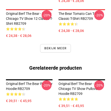
€ 24,38 - € 28,06
Original Berf The Bear - Funny
The Bear Tomato Can T-Shirt
-20%
-20%
Chicago TV Show 12 Classic T-
Classic T-Shirt RB2709
Shirt RB2709
€ 24,38 - € 28,06
€ 24,38 - € 28,06
BEKIJK MEER
Gerelateerde producten
Original Berf The Bear Pullover
Original Berf The Bear - Funny
-20%
-20%
Hoodie RB2709
Chicago TV Show Pullover
Hoodie RB2709
€ 39,51 - € 45,95
€ 39,51 - € 45,95