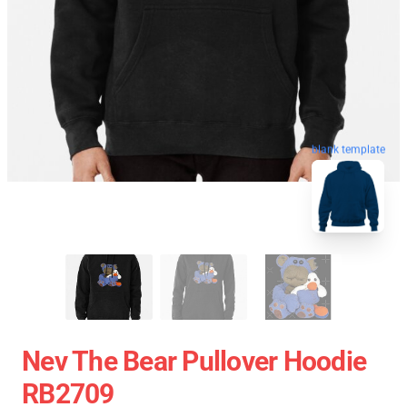
blank template
Nev The Bear Pullover Hoodie
RB2709