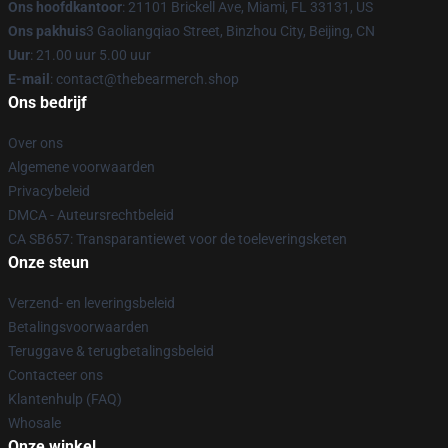
Ons hoofdkantoor
: 21101 Brickell Ave, Miami, FL 33131, US
Ons pakhuis
3 Gaoliangqiao Street, Binzhou City, Beijing, CN
Uur
: 21.00 uur 5.00 uur
E-mail
: contact@thebearmerch.shop
Ons bedrijf
Over ons
Algemene voorwaarden
Privacybeleid
DMCA - Auteursrechtbeleid
CA SB657: Transparantiewet voor de toeleveringsketen
Onze steun
Verzend- en leveringsbeleid
Betalingsvoorwaarden
Teruggave & terugbetalingsbeleid
Contacteer ons
Klantenhulp (FAQ)
Whosale
Onze winkel