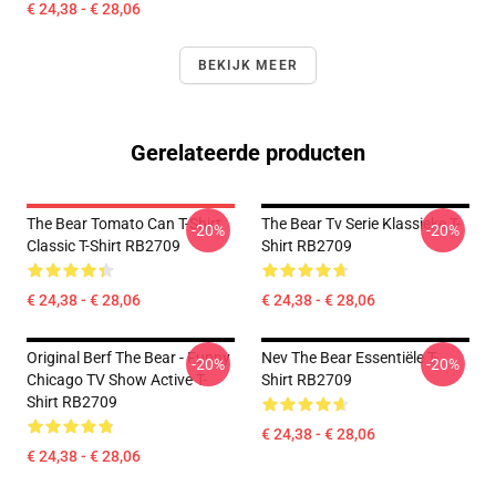
€ 24,38 - € 28,06
BEKIJK MEER
Gerelateerde producten
The Bear Tomato Can T-Shirt
The Bear Tv Serie Klassieke T-
-20%
-20%
Classic T-Shirt RB2709
Shirt RB2709
€ 24,38 - € 28,06
€ 24,38 - € 28,06
Original Berf The Bear - Funny
Nev The Bear Essentiële T-
-20%
-20%
Chicago TV Show Active T-
Shirt RB2709
Shirt RB2709
€ 24,38 - € 28,06
€ 24,38 - € 28,06