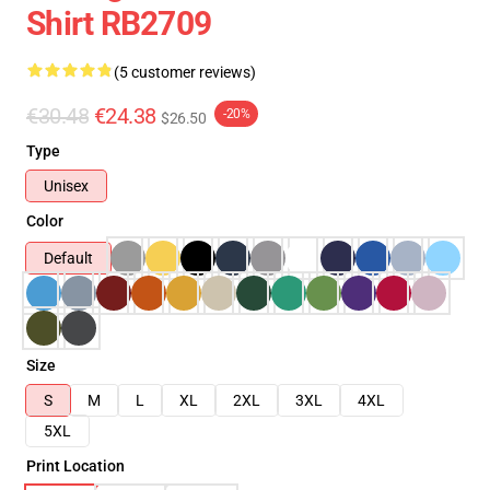
Shirt RB2709
(5 customer reviews)
€30.48
€24.38
-20%
$26.50
Type
Unisex
Color
Default
Size
S
M
L
XL
2XL
3XL
4XL
5XL
Print Location