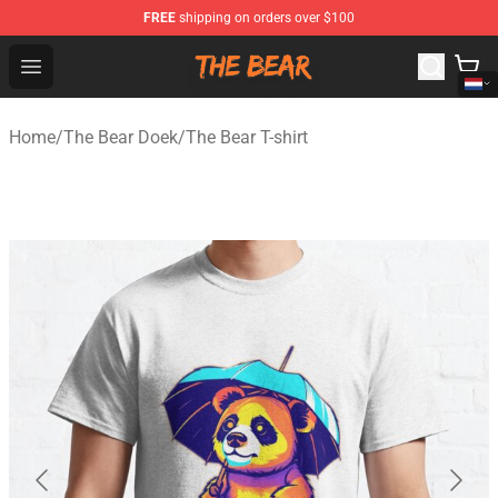
FREE
shipping on orders over $100
The Bear Shop - Official The Bear Merchandise Store
Open menu
Home
/
The Bear Doek
/
The Bear T-shirt