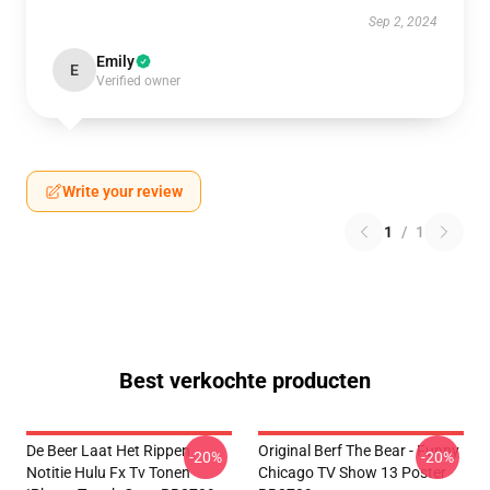
Sep 2, 2024
Emily
E
Verified owner
Write your review
1
/
1
Best verkochte producten
De Beer Laat Het Rippen
Original Berf The Bear - Funny
-20%
-20%
Notitie Hulu Fx Tv Tonen
Chicago TV Show 13 Poster