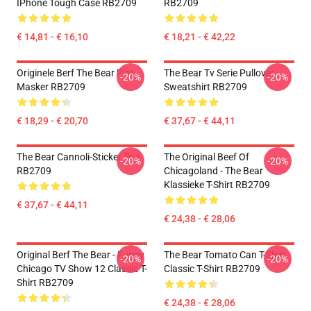
IPhone Tough Case RB2709
RB2709
€ 14,81 - € 16,10
€ 18,21 - € 42,22
Originele Berf The Bear Plat
The Bear Tv Serie Pullover
-20%
-20%
Masker RB2709
Sweatshirt RB2709
€ 18,29 - € 20,70
€ 37,67 - € 44,11
The Bear Cannoli-Sticker Trui
The Original Beef Of
-20%
-20%
RB2709
Chicagoland - The Bear
Klassieke T-Shirt RB2709
€ 37,67 - € 44,11
€ 24,38 - € 28,06
Original Berf The Bear - Funny
The Bear Tomato Can T-Shirt
-20%
-20%
Chicago TV Show 12 Classic T-
Classic T-Shirt RB2709
Shirt RB2709
€ 24,38 - € 28,06