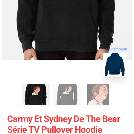
blank template
Carmy Et Sydney De The Bear
Série TV Pullover Hoodie