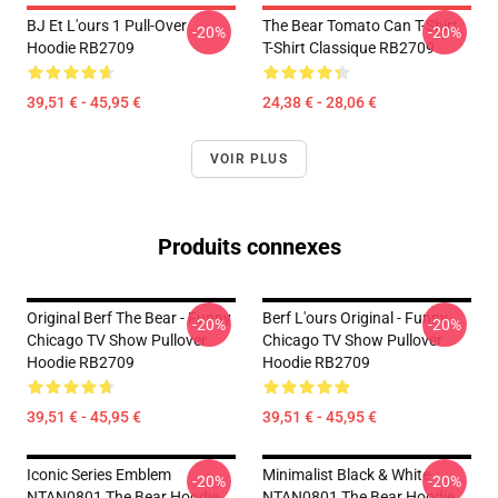
BJ Et L'ours 1 Pull-Over
The Bear Tomato Can T-Shirt
-20%
-20%
Hoodie RB2709
T-Shirt Classique RB2709
39,51 € - 45,95 €
24,38 € - 28,06 €
VOIR PLUS
Produits connexes
Original Berf The Bear - Funny
Berf L'ours Original - Funny
-20%
-20%
Chicago TV Show Pullover
Chicago TV Show Pullover
Hoodie RB2709
Hoodie RB2709
39,51 € - 45,95 €
39,51 € - 45,95 €
Iconic Series Emblem
Minimalist Black & White
-20%
-20%
NTAN0801 The Bear Hoodie
NTAN0801 The Bear Hoodie