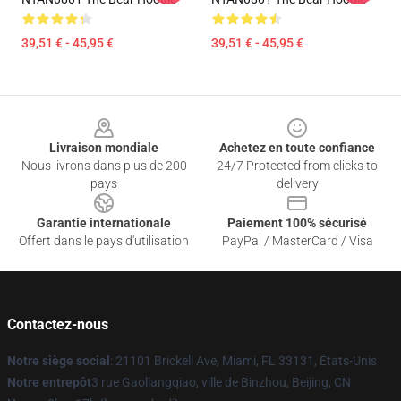
39,51 € - 45,95 €
39,51 € - 45,95 €
Footer
Livraison mondiale
Achetez en toute confiance
Nous livrons dans plus de 200
24/7 Protected from clicks to
pays
delivery
Garantie internationale
Paiement 100% sécurisé
Offert dans le pays d'utilisation
PayPal / MasterCard / Visa
Contactez-nous
Notre siège social
: 21101 Brickell Ave, Miami, FL 33131, États-Unis
Notre entrepôt
3 rue Gaoliangqiao, ville de Binzhou, Beijing, CN