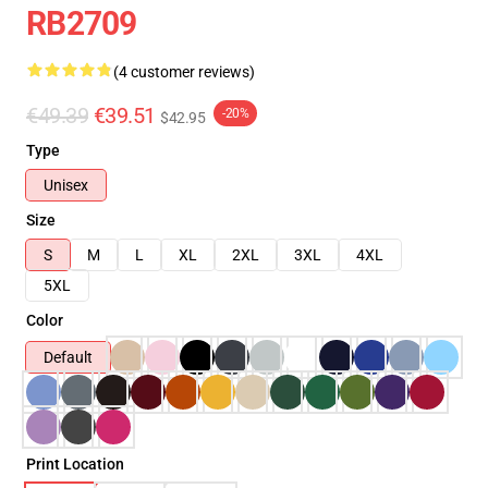
RB2709
(4 customer reviews)
€49.39
€39.51
-20%
$42.95
Type
Unisex
Size
S
M
L
XL
2XL
3XL
4XL
5XL
Color
Default
Print Location