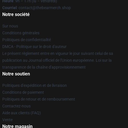
Heure
: 9h – 17h (lu – vendredi)
Courriel
: contact@thebearmerch.shop
Notre société
Sur nous
Conditions générales
Politiques de confidentialité
DMCA - Politique sur le droit d'auteur
Le présent règlement entre en vigueur le jour suivant celui de sa
publication au Journal officiel de l'Union européenne. Loi sur la
transparence de la chaîne d'approvisionnement
Notre soutien
Politiques d'expédition et de livraison
Conditions de paiement
Politiques de retour et de remboursement
Contactez-nous
Aide aux clients (FAQ)
Vente
Notre magasin