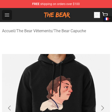
FREE
shipping on orders over $100
The Bear Shop - Official The Bear Merchandise Store
Open menu
Accueil
/
The Bear Vêtements
/
The Bear Capuche