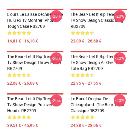
L'ours Le Laisse Déchirer Note
The Bear- Let It Rip Tendance
-20%
-20%
Hulu Fx Tv Montrer IPhone
Tv Show Design Classic Mug
Tough Case RB2709
RB2709
14,81 € - 16,10 €
23,00 € - 26,68 €
The Bear- Let It Rip Trending
The Bear- Let It Rip Trending
-20%
-20%
Tv Show Design Throw Pillow
Tv Show Design All Over Print
RB2709
Tote Bag RB2709
22,08 € - 26,68 €
22,95 € - 27,55 €
The Bear- Let It Rip Trending
Le Boeuf Original De
-20%
-20%
Tv Show Design Pullover
Chicagoland - The Bear T-Shirt
Hoodie RB2709
Classique RB2709
39,51 € - 45,95 €
24,38 € - 28,06 €