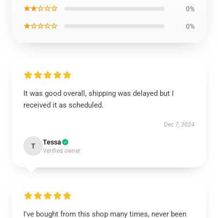
★★☆☆☆
0%
★☆☆☆☆
0%
It was good overall, shipping was delayed but I
received it as scheduled.
Dec 7, 2024
Tessa
T
Verified owner
I've bought from this shop many times, never been