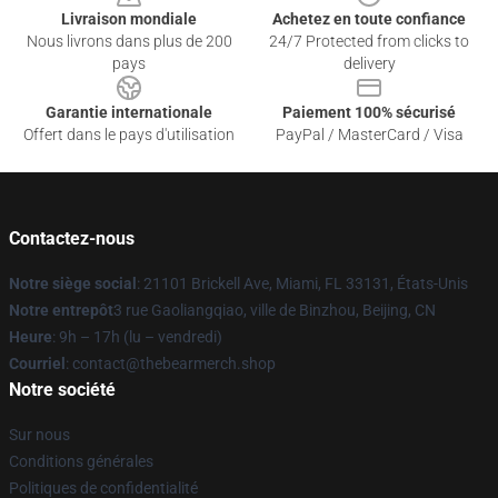
Livraison mondiale
Achetez en toute confiance
Nous livrons dans plus de 200
24/7 Protected from clicks to
pays
delivery
Garantie internationale
Paiement 100% sécurisé
Offert dans le pays d'utilisation
PayPal / MasterCard / Visa
Contactez-nous
Notre siège social
: 21101 Brickell Ave, Miami, FL 33131, États-Unis
Notre entrepôt
3 rue Gaoliangqiao, ville de Binzhou, Beijing, CN
Heure
: 9h – 17h (lu – vendredi)
Courriel
: contact@thebearmerch.shop
Notre société
Sur nous
Conditions générales
Politiques de confidentialité