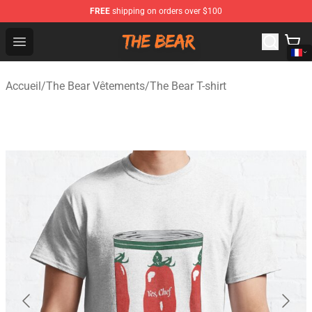
FREE
shipping on orders over $100
The Bear Shop - Official The Bear Merchandise Store
Open menu
Accueil
/
The Bear Vêtements
/
The Bear T-shirt