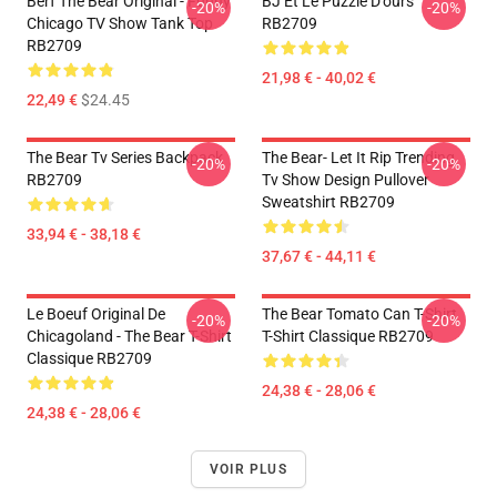
Berf The Bear Original - Funny
BJ Et Le Puzzle D'ours
-20%
-20%
Chicago TV Show Tank Top
RB2709
RB2709
21,98 € - 40,02 €
22,49 €
$24.45
The Bear Tv Series Backpack
The Bear- Let It Rip Trending
-20%
-20%
RB2709
Tv Show Design Pullover
Sweatshirt RB2709
33,94 € - 38,18 €
37,67 € - 44,11 €
Le Boeuf Original De
The Bear Tomato Can T-Shirt
-20%
-20%
Chicagoland - The Bear T-Shirt
T-Shirt Classique RB2709
Classique RB2709
24,38 € - 28,06 €
24,38 € - 28,06 €
VOIR PLUS