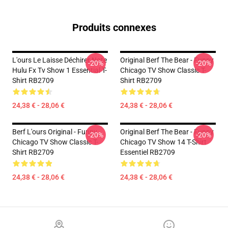
Produits connexes
L'ours Le Laisse Déchirer Note
Original Berf The Bear - Funny
-20%
-20%
Hulu Fx Tv Show 1 Essential T-
Chicago TV Show Classic T-
Shirt RB2709
Shirt RB2709
24,38 € - 28,06 €
24,38 € - 28,06 €
Berf L'ours Original - Funny
Original Berf The Bear - Funny
-20%
-20%
Chicago TV Show Classic T-
Chicago TV Show 14 T-Shirt
Shirt RB2709
Essentiel RB2709
24,38 € - 28,06 €
24,38 € - 28,06 €
Footer