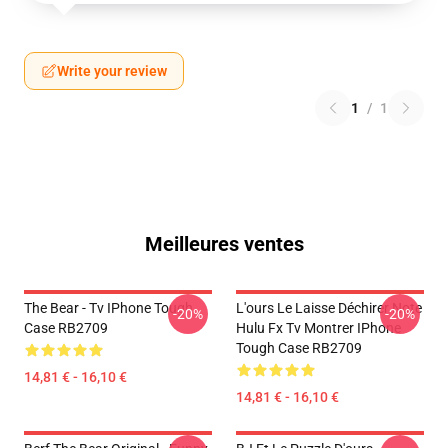
Write your review
1
/
1
Meilleures ventes
The Bear - Tv IPhone Tough
L'ours Le Laisse Déchirer Note
-20%
-20%
Case RB2709
Hulu Fx Tv Montrer IPhone
Tough Case RB2709
14,81 € - 16,10 €
14,81 € - 16,10 €