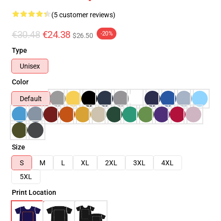
(5 customer reviews)
€30.48
€24.38
-20%
$26.50
Type
Unisex
Color
Default
Size
S
M
L
XL
2XL
3XL
4XL
5XL
Print Location