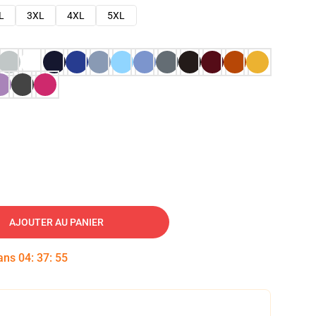
L
3XL
4XL
5XL
AJOUTER AU PANIER
dans
04
:
37
:
54