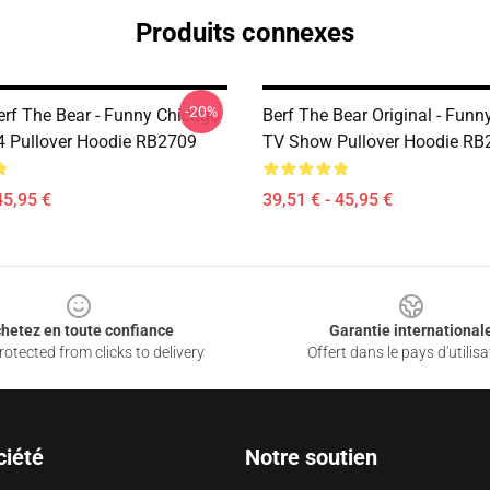
Produits connexes
-20%
erf The Bear - Funny Chicago
Berf The Bear Original - Fun
 Pullover Hoodie RB2709
TV Show Pullover Hoodie RB
45,95 €
39,51 € - 45,95 €
hetez en toute confiance
Garantie international
otected from clicks to delivery
Offert dans le pays d'utilisa
ciété
Notre soutien