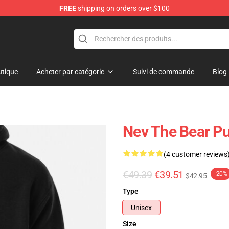
FREE
shipping on orders over $100
tique
Acheter par catégorie
Suivi de commande
Blog
Nev The Bear P
(4 customer reviews
€49.39
€39.51
-20%
$42.95
Type
Unisex
Size