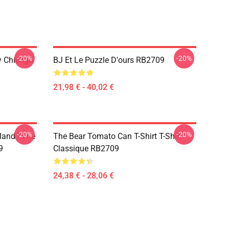
-20%
-20%
ny Chicago
BJ Et Le Puzzle D'ours RB2709
21,98 € - 40,02 €
-20%
-20%
land - The
The Bear Tomato Can T-Shirt T-Shirt
9
Classique RB2709
24,38 € - 28,06 €