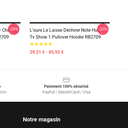
-20%
-20%
ny Chicago
L'ours Le Laisse Déchirer Note Hulu Fx
2709
Tv Show 1 Pullover Hoodie RB2709
39,51 € - 45,95 €
e
Paiement 100% sécurisé
tion
PayPal / MasterCard / Visa
Notre magasin