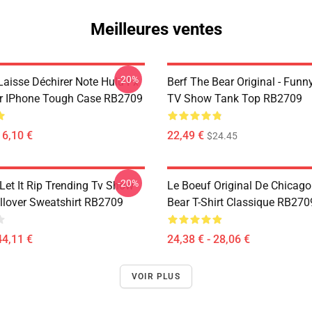
Meilleures ventes
-20%
Laisse Déchirer Note Hulu Fx
Berf The Bear Original - Fun
r IPhone Tough Case RB2709
TV Show Tank Top RB2709
16,10 €
22,49 €
$24.45
-20%
Let It Rip Trending Tv Show
Le Boeuf Original De Chicago
llover Sweatshirt RB2709
Bear T-Shirt Classique RB270
44,11 €
24,38 € - 28,06 €
VOIR PLUS