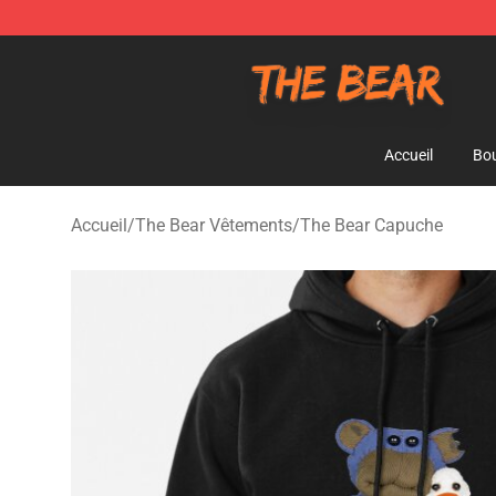
The Bear Shop - Official The Bear Merchandise Store
Accueil
Bou
Accueil
/
The Bear Vêtements
/
The Bear Capuche