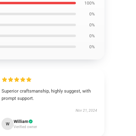
100%
0%
0%
0%
0%
Superior craftsmanship, highly suggest, with
prompt support.
Nov 21, 2024
William
W
Verified owner