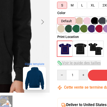
S
M
L
XL
2X
Color
Default
Print Location
Voir le guide des tailles
blank template
Quantity
Cette vente se termine 
Deliver to United States