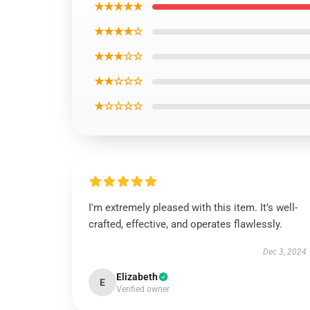
★★★★★
★★★★☆
★★★☆☆
★★☆☆☆
★☆☆☆☆
I'm extremely pleased with this item. It’s well-
crafted, effective, and operates flawlessly.
Dec 3, 2024
Elizabeth
E
Verified owner