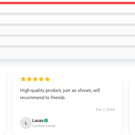
High-quality product, just as shown, will
recommend to friends.
Dec 2, 2024
Lucas
L
Verified owner