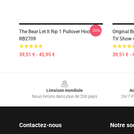
-20%
The Bear Let It Rip 1 Pullover Hoodie
Original B
RB2709
TV Show 4
39,51 € - 45,95 €
39,51 € - 
Footer
Livraison mondiale
Ac
Nous livrons dans plus de 200 pays
24/7 Pr
Contactez-nous
Notre so