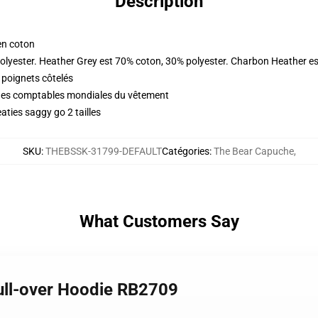
Description
en coton
olyester. Heather Grey est 70% coton, 30% polyester. Charbon Heather e
 poignets côtelés
iques comptables mondiales du vêtement
aties saggy go 2 tailles
SKU
:
THEBSSK-31799-DEFAULT
Catégories
:
The Bear Capuche
,
What Customers Say
Pull-over Hoodie RB2709