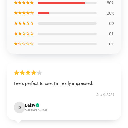
★★★★★
80%
★★★★☆
20%
★★★☆☆
0%
★★☆☆☆
0%
★☆☆☆☆
0%
Feels perfect to use, I’m really impressed.
Dec 6, 2024
Daisy
D
Verified owner