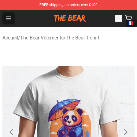
FREE
shipping on orders over $100
The Bear Shop - Official The Bear Merchandise Store
Open menu
Accueil
/
The Bear Vêtements
/
The Bear T-shirt