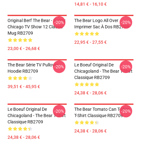
14,81 € - 16,10 €
Original Berf The Bear - Funny
The Bear Logo All Over
-20%
-20%
Chicago TV Show 12 Classic
Imprimer Sac À Dos RB2709
Mug RB2709
22,95 € - 27,55 €
23,00 € - 26,68 €
The Bear Série TV Pullover
Le Boeuf Original De
-20%
-20%
Hoodie RB2709
Chicagoland - The Bear T-Shirt
Classique RB2709
39,51 € - 45,95 €
24,38 € - 28,06 €
Le Boeuf Original De
The Bear Tomato Can T-Shirt
-20%
-20%
Chicagoland - The Bear T-Shirt
T-Shirt Classique RB2709
Classique RB2709
24,38 € - 28,06 €
24,38 € - 28,06 €