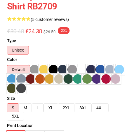
Shirt RB2709
(5 customer reviews)
€30.48
€24.38
-20%
$26.50
Type
Unisex
Color
Default
Size
S
M
L
XL
2XL
3XL
4XL
5XL
Print Location