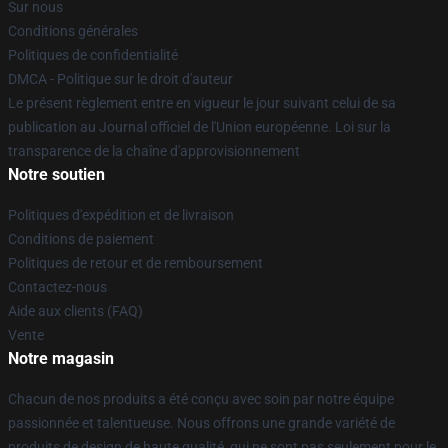
Sur nous
Conditions générales
Politiques de confidentialité
DMCA - Politique sur le droit d'auteur
Le présent règlement entre en vigueur le jour suivant celui de sa
publication au Journal officiel de l'Union européenne. Loi sur la
transparence de la chaîne d'approvisionnement
Notre soutien
Politiques d'expédition et de livraison
Conditions de paiement
Politiques de retour et de remboursement
Contactez-nous
Aide aux clients (FAQ)
Vente
Notre magasin
Chacun de nos produits a été conçu avec soin par notre équipe
passionnée et talentueuse. Nous offrons une grande variété de
produits de design de haute qualité, qui ne sont pas seulement pour le