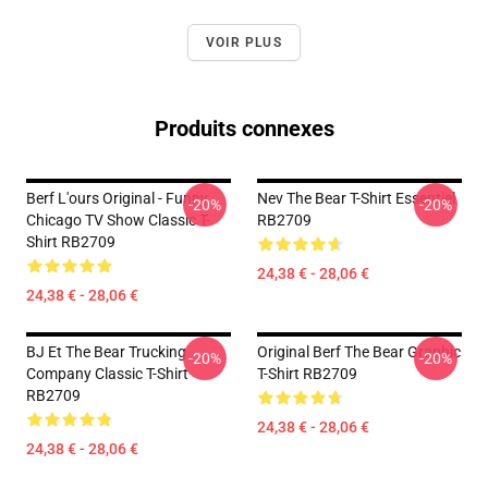
VOIR PLUS
Produits connexes
Berf L'ours Original - Funny
Nev The Bear T-Shirt Essentiel
-20%
-20%
Chicago TV Show Classic T-
RB2709
Shirt RB2709
24,38 € - 28,06 €
24,38 € - 28,06 €
BJ Et The Bear Trucking
Original Berf The Bear Graphic
-20%
-20%
Company Classic T-Shirt
T-Shirt RB2709
RB2709
24,38 € - 28,06 €
24,38 € - 28,06 €