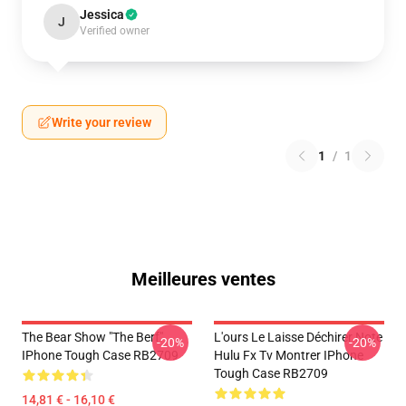
Jessica
J
Verified owner
Write your review
1
/
1
Meilleures ventes
The Bear Show "The Berf"
L'ours Le Laisse Déchirer Note
-20%
-20%
IPhone Tough Case RB2709
Hulu Fx Tv Montrer IPhone
Tough Case RB2709
14,81 € - 16,10 €