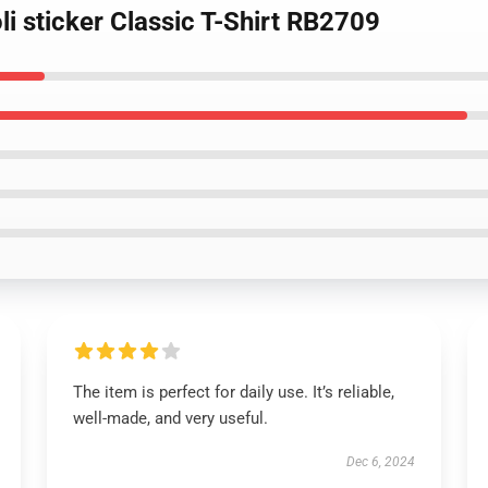
li sticker Classic T-Shirt RB2709
The item is perfect for daily use. It’s reliable,
well-made, and very useful.
Dec 6, 2024