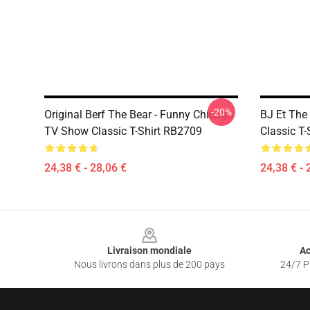
-20%
Original Berf The Bear - Funny Chicago
BJ Et The
TV Show Classic T-Shirt RB2709
Classic T
24,38 € - 28,06 €
24,38 € - 
Footer
Livraison mondiale
Ac
Nous livrons dans plus de 200 pays
24/7 Pr