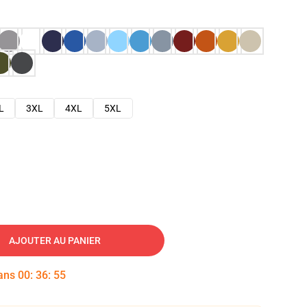
L
3XL
4XL
5XL
AJOUTER AU PANIER
dans
00
:
36
:
54