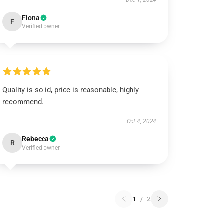
Dec 1, 2024
Fiona
F
Verified owner
Quality is solid, price is reasonable, highly
recommend.
Oct 4, 2024
Rebecca
R
Verified owner
1
/
2