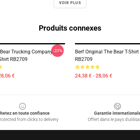
VOIR PLUS
Produits connexes
-20%
 Bear Trucking Company Lts
Berf Original The Bear T-Shirt
-Shirt RB2709
RB2709
28,06 €
24,38 € - 28,06 €
hetez en toute confiance
Garantie international
otected from clicks to delivery
Offert dans le pays d'utilisa