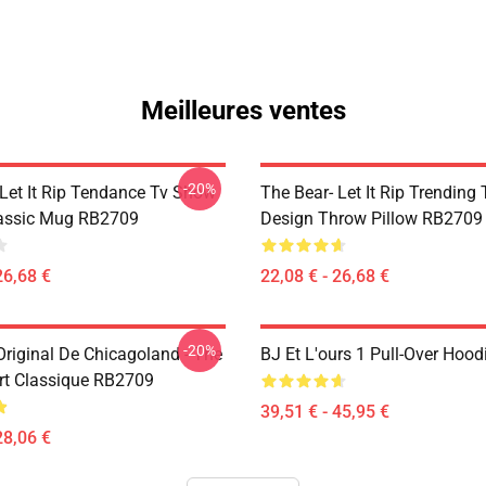
Meilleures ventes
-20%
 Let It Rip Tendance Tv Show
The Bear- Let It Rip Trending
assic Mug RB2709
Design Throw Pillow RB2709
26,68 €
22,08 € - 26,68 €
-20%
Original De Chicagoland - The
BJ Et L'ours 1 Pull-Over Hoo
irt Classique RB2709
39,51 € - 45,95 €
28,06 €