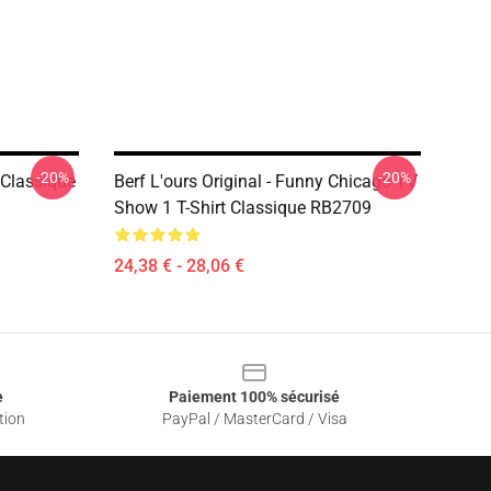
-20%
-20%
 Classique
Berf L'ours Original - Funny Chicago TV
Show 1 T-Shirt Classique RB2709
24,38 € - 28,06 €
e
Paiement 100% sécurisé
tion
PayPal / MasterCard / Visa