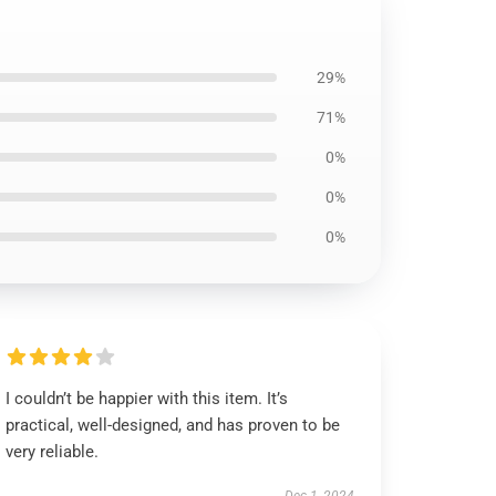
29%
71%
0%
0%
0%
I couldn’t be happier with this item. It’s
practical, well-designed, and has proven to be
very reliable.