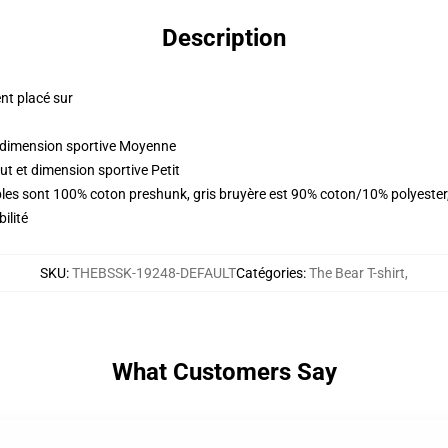
Description
nt placé sur
t dimension sportive Moyenne
ut et dimension sportive Petit
ables sont 100% coton preshunk, gris bruyère est 90% coton/10% polyeste
ilité
SKU
:
THEBSSK-19248-DEFAULT
Catégories
:
The Bear T-shirt
,
What Customers Say