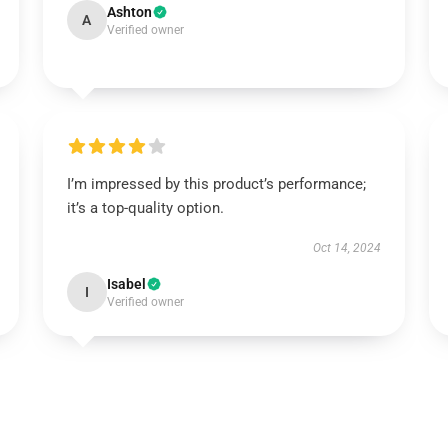
Ashton
A
Verified owner
I’m impressed by this product’s performance;
it’s a top-quality option.
Oct 14, 2024
Isabel
I
Verified owner