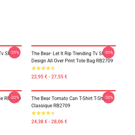
-20%
-20%
 Tv Show
The Bear- Let It Rip Trending Tv Show
Design All Over Print Tote Bag RB2709
22,95 € - 27,55 €
-20%
-20%
die RB2709
The Bear Tomato Can T-Shirt T-Shirt
Classique RB2709
24,38 € - 28,06 €