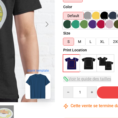
Color
Default
Size
S
M
L
XL
2X
Print Location
blank template
Voir le guide des tailles
Quantity
Cette vente se termine 