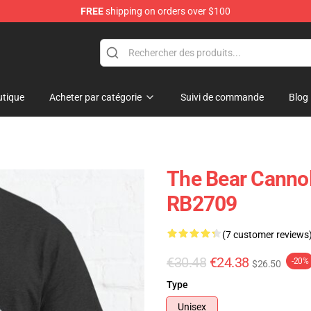
FREE
shipping on orders over $100
tique
Acheter par catégorie
Suivi de commande
Blog
The Bear Cannoli
RB2709
(7 customer reviews
€30.48
€24.38
-20%
$26.50
Type
Unisex