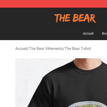
The Bear Shop - Official The Bear Merchandise Store
Accueil
Bou
Accueil
/
The Bear Vêtements
/
The Bear T-shirt