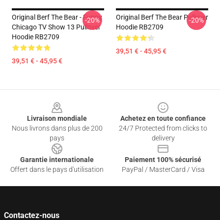
Original Berf The Bear - Funny
Original Berf The Bear Pullover
-20%
-20%
Chicago TV Show 13 Pullover
Hoodie RB2709
Hoodie RB2709
39,51 € - 45,95 €
39,51 € - 45,95 €
Footer
Livraison mondiale
Achetez en toute confiance
Nous livrons dans plus de 200
24/7 Protected from clicks to
pays
delivery
Garantie internationale
Paiement 100% sécurisé
Offert dans le pays d'utilisation
PayPal / MasterCard / Visa
Contactez-nous