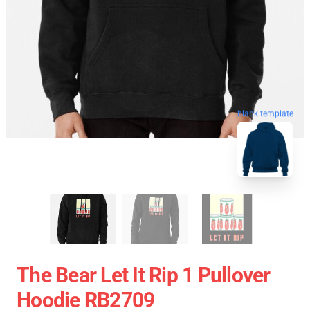
blank template
The Bear Let It Rip 1 Pullover
Hoodie RB2709