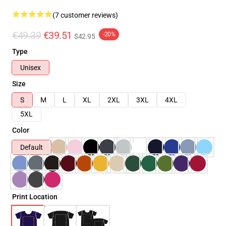
(7 customer reviews)
€49.39
€39.51
-20%
$42.95
Type
Unisex
Size
S
M
L
XL
2XL
3XL
4XL
5XL
Color
Default
Print Location