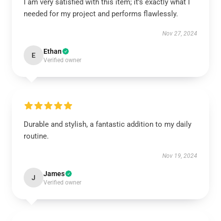
I am very satisfied with this item; it’s exactly what I
needed for my project and performs flawlessly.
Nov 27, 2024
Ethan
E
Verified owner
Durable and stylish, a fantastic addition to my daily
routine.
Nov 19, 2024
James
J
Verified owner