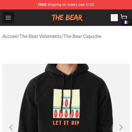
FREE
shipping on orders over $100
The Bear Shop - Official The Bear Merchandise Store
Open menu
Accueil
/
The Bear Vêtements
/
The Bear Capuche