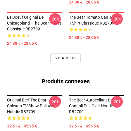
24,38 € - 28,06 €
Le Boeuf Original De
The Bear Tomato Can T-Shirt
-20%
-20%
Chicagoland - The Bear T-Shirt
T-Shirt Classique RB2709
Classique RB2709
24,38 € - 28,06 €
24,38 € - 28,06 €
VOIR PLUS
Produits connexes
Original Berf The Bear - Funny
The Bear Autocollant De
-20%
-20%
Chicago TV Show Pullover
Cannoli Pull-Over Hoodie
Hoodie RB2709
RB2709
39,51 € - 45,95 €
39,51 € - 45,95 €