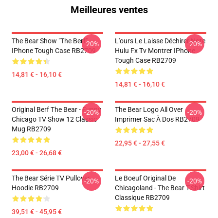
Meilleures ventes
The Bear Show "The Berf"
L'ours Le Laisse Déchirer Note
-20%
-20%
IPhone Tough Case RB2709
Hulu Fx Tv Montrer IPhone
Tough Case RB2709
14,81 € - 16,10 €
14,81 € - 16,10 €
Original Berf The Bear - Funny
The Bear Logo All Over
-20%
-20%
Chicago TV Show 12 Classic
Imprimer Sac À Dos RB2709
Mug RB2709
22,95 € - 27,55 €
23,00 € - 26,68 €
The Bear Série TV Pullover
Le Boeuf Original De
-20%
-20%
Hoodie RB2709
Chicagoland - The Bear T-Shirt
Classique RB2709
39,51 € - 45,95 €