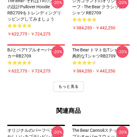
The Bear- それはTVのショー
シカゴランドのオリジナルビ
-20%
-20%
の設計Pullover Hoodie
ーフ - The Bear クラシック T
RB2709をトレンディングリ
シャツ RB2709
ッピングしてみましょう
￥384,250 - ￥442,250
￥622,775 - ￥724,275
BJとベア1プルオーバーパー
The Bear トマト缶Tシャツ古
-20%
-20%
カーRB2709
典的なTシャツRB2709
￥622,775 - ￥724,275
￥384,250 - ￥442,250
もっと見る
関連商品
オリジナルのバーフベア - お
The Bear Cannoliステッカー
-20%
-20%
かしいシカゴテレビショー12
プルオーバースウェットシャ