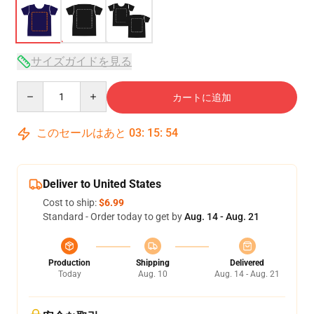
サイズガイドを見る
Quantity
カートに追加
このセールはあと
03
:
15
:
53
Deliver to United States
Cost to ship:
$6.99
Standard - Order today to get by
Aug. 14 - Aug. 21
Production
Shipping
Delivered
Today
Aug. 10
Aug. 14 - Aug. 21