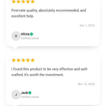
First-rate quality, absolutely recommended, and
excellent help.
Dec 1, 2024
Olivia
O
Verified owner
I found this product to be very effective and well-
crafted; it’s worth the investment.
Nov 19, 2024
Jack
J
Verified owner