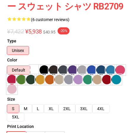
ー スウェット シャツ RB2709
(6 customer reviews)
¥7,422
¥5,938
-20%
$40.95
Type
Unisex
Color
Default
Size
S
M
L
XL
2XL
3XL
4XL
5XL
Print Location