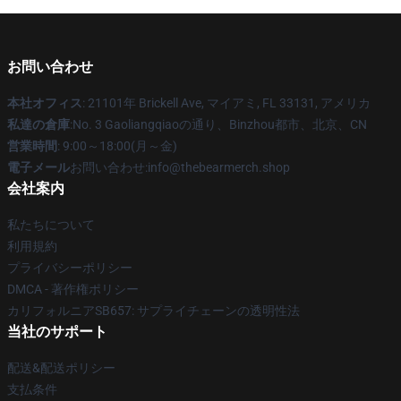
お問い合わせ
本社オフィス
: 21101年 Brickell Ave, マイアミ, FL 33131, アメリカ
私達の倉庫
:No. 3 Gaoliangqiaoの通り、Binzhou都市、北京、CN
営業時間
: 9:00～18:00(月～金)
電子メール
お問い合わせ:info@thebearmerch.shop
会社案内
私たちについて
利用規約
プライバシーポリシー
DMCA - 著作権ポリシー
カリフォルニアSB657: サプライチェーンの透明性法
当社のサポート
配送&配送ポリシー
支払条件