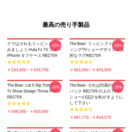
最高の売り手製品
クマはそれをリッピングして
The Bear- リッピングトレンデ
-20%
-20%
みましょう Hulu Fx TV ショー
ィングTVショーデザイン古典
IPhone タフケース RB2709
的なマグRB2709
￥233,450 - ￥253,750
￥362,500 - ￥420,500
The Bear- Let It Rip Trending
The Bear- それは印刷のトート
-20%
-20%
Tv Show Design Throw Pillow
バック RB2709 の上の TV の
RB2709
ショーの設計を転がすように
して下さい
￥348,000 - ￥420,500
￥361,775 - ￥434,275