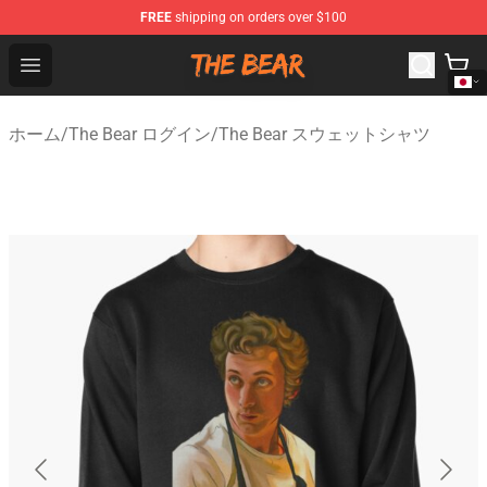
FREE
shipping on orders over $100
The Bear Shop - Official The Bear Merchandise Store
Open menu
ホーム
/
The Bear ログイン
/
The Bear スウェットシャツ