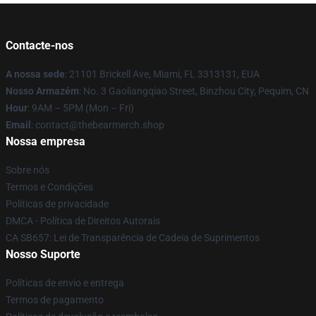
Contacte-nos
A nossa sede
: 21101 Brickell Ave, Miami, FL 3313131, EUA
Nosso Armazém
: No. 3 Gaoliangqiao Street, Binzhou City, Pequim, CN
Hour
: 9AM – 5PM (Mon – Fri)
Email
: contact@thebearmerch.shop
Nossa empresa
Sobre nós
Termos e Condições
Políticas de privacidade
DMCA - Política de Direitos Autorais
CA SB657: Lei de Transparência de Cadeia de Suprimentos
Nosso Suporte
Políticas de envio e entrega
Termos de pagamento