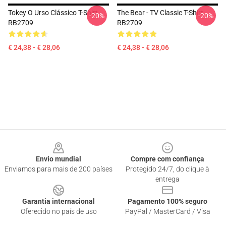
Tokey O Urso Clássico T-Shirt
The Bear - TV Classic T-Shirt
-20%
-20%
RB2709
RB2709
€ 24,38 - € 28,06
€ 24,38 - € 28,06
Footer
Envio mundial
Compre com confiança
Enviamos para mais de 200 países
Protegido 24/7, do clique à
entrega
Garantia internacional
Pagamento 100% seguro
Oferecido no país de uso
PayPal / MasterCard / Visa