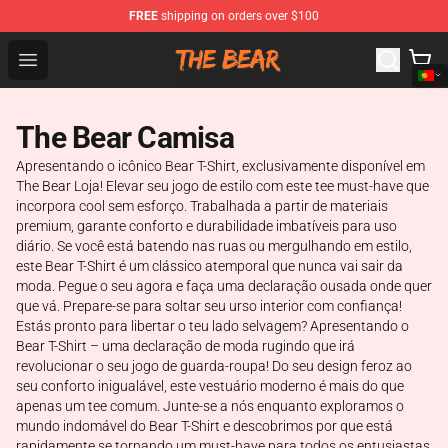
FREE
shipping on orders over $100
The Bear Shop - Official The Bear Merchandise Store
Open menu
The Bear Camisa
Apresentando o icônico Bear T-Shirt, exclusivamente disponível em
The Bear Loja! Elevar seu jogo de estilo com este tee must-have que
incorpora cool sem esforço. Trabalhada a partir de materiais
premium, garante conforto e durabilidade imbatíveis para uso
diário. Se você está batendo nas ruas ou mergulhando em estilo,
este Bear T-Shirt é um clássico atemporal que nunca vai sair da
moda. Pegue o seu agora e faça uma declaração ousada onde quer
que vá. Prepare-se para soltar seu urso interior com confiança!
Estás pronto para libertar o teu lado selvagem? Apresentando o
Bear T-Shirt – uma declaração de moda rugindo que irá
revolucionar o seu jogo de guarda-roupa! Do seu design feroz ao
seu conforto inigualável, este vestuário moderno é mais do que
apenas um tee comum. Junte-se a nós enquanto exploramos o
mundo indomável do Bear T-Shirt e descobrimos por que está
rapidamente se tornando um must-have para todos os entusiastas