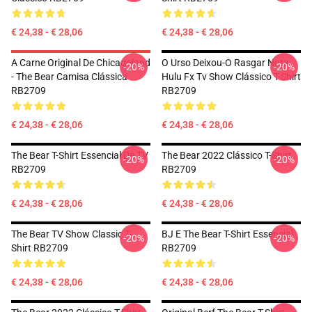
€ 24,38 - € 28,06
€ 24,38 - € 28,06
A Carne Original De Chicagoland
O Urso Deixou-O Rasgar Nota
-20%
-20%
- The Bear Camisa Clássica
Hulu Fx Tv Show Clássico T-Shirt
RB2709
RB2709
€ 24,38 - € 28,06
€ 24,38 - € 28,06
The Bear T-Shirt Essencial De TV
The Bear 2022 Clássico T-Shirt
-20%
-20%
RB2709
RB2709
€ 24,38 - € 28,06
€ 24,38 - € 28,06
The Bear TV Show Classic T-
BJ E The Bear T-Shirt Essencial
-20%
-20%
Shirt RB2709
RB2709
€ 24,38 - € 28,06
€ 24,38 - € 28,06