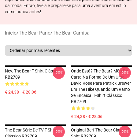
da moda. Então, fivela e prepare-se para uma aventura em estilo
como nunca antes!
Início
/
The Bear Pano
/
The Bear Camisa
Nev. The Bear T-Shirt Clássico
Onde Está? The Bear? Mão De
-20%
-20%
RB2709
Carta Na Forma De Um Urso.
David Rose Para Patrick Brewer
Em The Hike Quando Um Ramo
€ 24,38 - € 28,06
Se Encaixa. T-Shirt Clássico
RB2709
€ 24,38 - € 28,06
The Bear Série De TV T-Shirt
Original Berf The Bear Classic T-
-20%
-20%
Clássico RB2709
Shirt RB2709