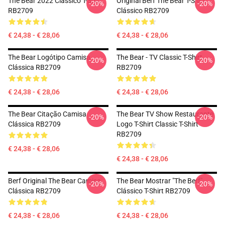
The Bear 2022 Clássico T-Shirt
Original Berf The Bear T-Shirt
-20%
-20%
RB2709
Clássico RB2709
€ 24,38 - € 28,06
€ 24,38 - € 28,06
The Bear Logótipo Camisa
The Bear - TV Classic T-Shirt
-20%
-20%
Clássica RB2709
RB2709
€ 24,38 - € 28,06
€ 24,38 - € 28,06
The Bear Citação Camisa
The Bear TV Show Restaurante
-20%
-20%
Clássica RB2709
Logo T-Shirt Classic T-Shirt
RB2709
€ 24,38 - € 28,06
€ 24,38 - € 28,06
Berf Original The Bear Camisa
The Bear Mostrar "The Berf"
-20%
-20%
Clássica RB2709
Clássico T-Shirt RB2709
€ 24,38 - € 28,06
€ 24,38 - € 28,06