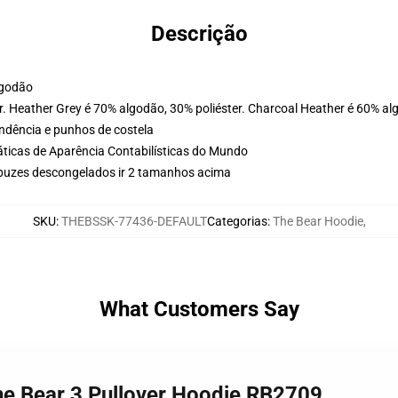
Descrição
lgodão
. Heather Grey é 70% algodão, 30% poliéster. Charcoal Heather é 60% al
ondência e punhos de costela
ticas de Aparência Contabilísticas do Mundo
puzes descongelados ir 2 tamanhos acima
SKU
:
THEBSSK-77436-DEFAULT
Categorias
:
The Bear Hoodie
,
What Customers Say
The Bear 3 Pullover Hoodie RB2709