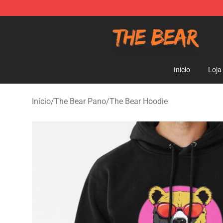
The Bear Shop - Official The Bear Merchandise Store
Início
Loja
Início
/
The Bear Pano
/
The Bear Hoodie