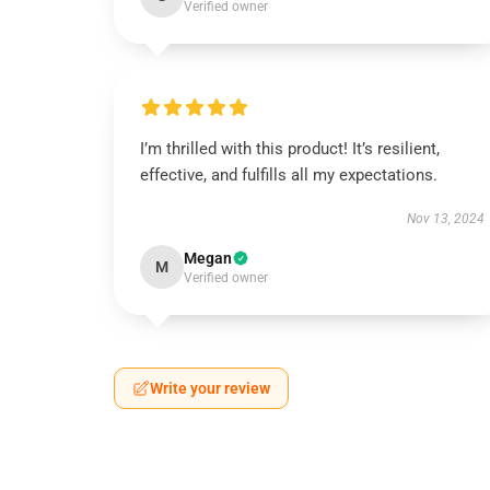
Verified owner
I’m thrilled with this product! It’s resilient,
effective, and fulfills all my expectations.
Nov 13, 2024
Megan
M
Verified owner
Write your review