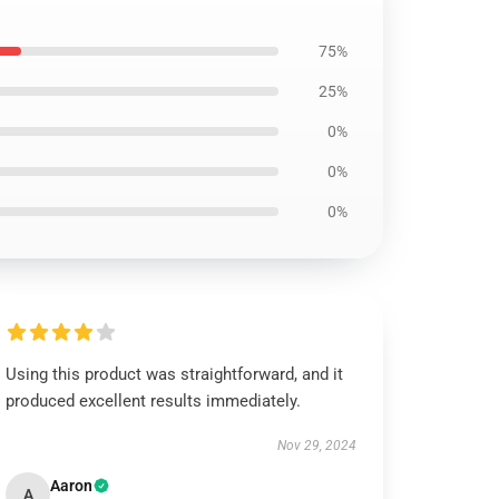
75%
25%
0%
0%
0%
Using this product was straightforward, and it
produced excellent results immediately.
Nov 29, 2024
Aaron
A