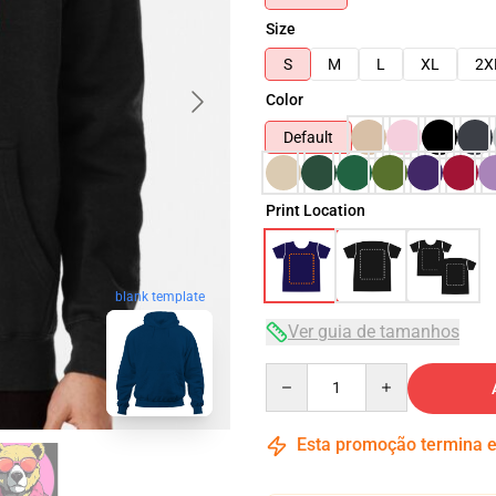
Size
S
M
L
XL
2X
Color
Default
Print Location
blank template
Ver guia de tamanhos
Quantity
Esta promoção termina