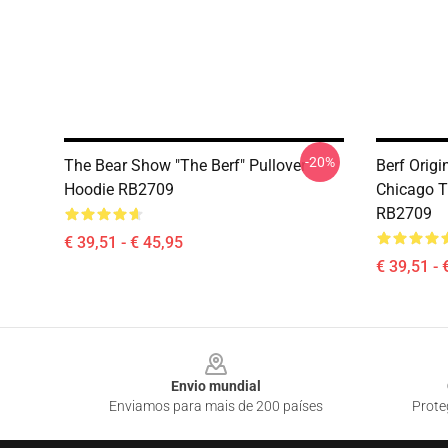
-20%
The Bear Show "The Berf" Pullover
Berf Origi
Hoodie RB2709
Chicago T
RB2709
€ 39,51 - € 45,95
€ 39,51 - 
Footer
Envio mundial
Enviamos para mais de 200 países
Prote