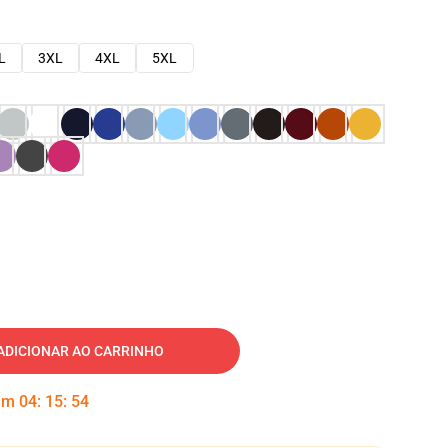
L
3XL
4XL
5XL
ADICIONAR AO CARRINHO
 em
04
:
15
:
53