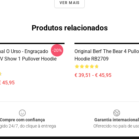
VER MAIS
Produtos relacionados
-20%
nal O Urso - Engraçado
Original Berf The Bear 4 Pull
V Show 1 Pullover Hoodie
Hoodie RB2709
€ 39,51 - € 45,95
€ 45,95
Compre com confiança
Garantia internacional
gido 24/7, do clique à entrega
Oferecido no país de us