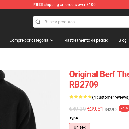
FREE
shipping on orders over $100
Compre por categoria
Rastreamento de pedido
Blog
Original Berf Th
RB2709
(4 customer reviews
€49.39
€39.51
-20%
$42.95
Type
Unisex