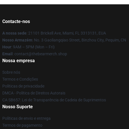
Contacte-nos
A nossa sede
: 21101 Brickell Ave, Miami, FL 3313131, EUA
Nosso Armazém
: No. 3 Gaoliangqiao Street, Binzhou City, Pequim, CN
Hour
: 9AM – 5PM (Mon – Fri)
Email
: contact@thebearmerch.shop
Nossa empresa
Sobre nós
Termos e Condições
Políticas de privacidade
DMCA - Política de Direitos Autorais
CA SB657: Lei de Transparência de Cadeia de Suprimentos
Nosso Suporte
Políticas de envio e entrega
Termos de pagamento