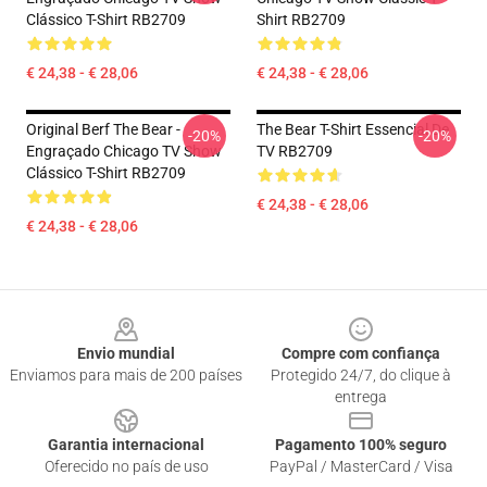
Clássico T-Shirt RB2709
Shirt RB2709
€ 24,38 - € 28,06
€ 24,38 - € 28,06
Original Berf The Bear -
The Bear T-Shirt Essencial De
-20%
-20%
Engraçado Chicago TV Show
TV RB2709
Clássico T-Shirt RB2709
€ 24,38 - € 28,06
€ 24,38 - € 28,06
Footer
Envio mundial
Compre com confiança
Enviamos para mais de 200 países
Protegido 24/7, do clique à
entrega
Garantia internacional
Pagamento 100% seguro
Oferecido no país de uso
PayPal / MasterCard / Visa