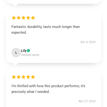
Fantastic durability, lasts much longer than
expected.
Dec 4, 2024
Lily
L
Verified owner
I’m thrilled with how this product performs; it’s
precisely what I needed.
Nov 27, 2024