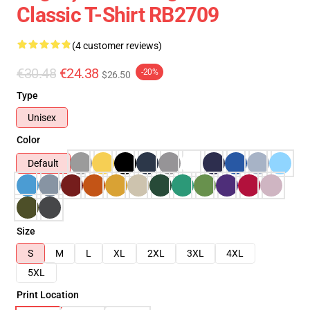
Classic T-Shirt RB2709
(4 customer reviews)
€30.48
€24.38
-20%
$26.50
Type
Unisex
Color
Default
Size
S
M
L
XL
2XL
3XL
4XL
5XL
Print Location