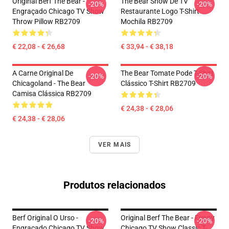
Original Berf The Bear -
The Bear Show De TV
-20%
-20%
Engraçado Chicago TV Show
Restaurante Logo T-Shirt
Throw Pillow RB2709
Mochila RB2709
€ 22,08 - € 26,68
€ 33,94 - € 38,18
A Carne Original De
The Bear Tomate Pode T-Shirt
-20%
-20%
Chicagoland - The Bear
Clássico T-Shirt RB2709
Camisa Clássica RB2709
€ 24,38 - € 28,06
€ 24,38 - € 28,06
VER MAIS
Produtos relacionados
Berf Original O Urso -
Original Berf The Bear - Funny
-20%
-20%
Engraçado Chicago TV Show
Chicago TV Show Classic T-