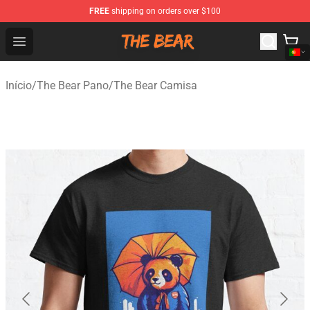
FREE
shipping on orders over $100
The Bear Shop - Official The Bear Merchandise Store
Open menu
Início
/
The Bear Pano
/
The Bear Camisa