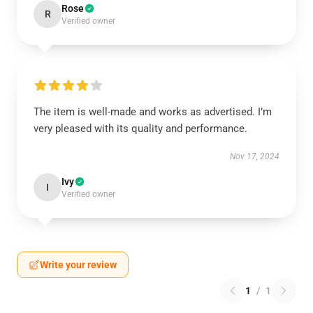
Rose
R
Verified owner
The item is well-made and works as advertised. I’m
very pleased with its quality and performance.
Nov 17, 2024
Ivy
I
Verified owner
Write your review
1
/
1