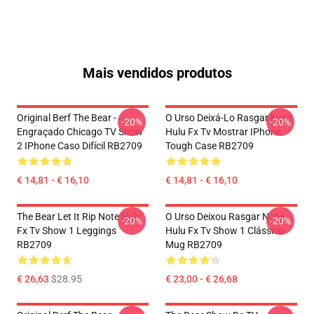
Mais vendidos produtos
Original Berf The Bear -
O Urso Deixá-Lo Rasgar Nota
-20%
-20%
Engraçado Chicago TV Show
Hulu Fx Tv Mostrar IPhone
2 IPhone Caso Difícil RB2709
Tough Case RB2709
€ 14,81 - € 16,10
€ 14,81 - € 16,10
The Bear Let It Rip Note Hulu
O Urso Deixou Rasgar Nota
-20%
-20%
Fx Tv Show 1 Leggings
Hulu Fx Tv Show 1 Clássico
RB2709
Mug RB2709
€ 26,63
$28.95
€ 23,00 - € 26,68