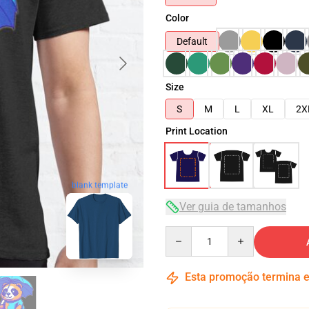
Color
Default
Size
S
M
L
XL
2X
Print Location
blank template
Ver guia de tamanhos
Quantity
Esta promoção termina