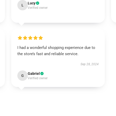
Lucy
L
Verified owner
I had a wonderful shopping experience due to
the store’s fast and reliable service.
Sep 28, 2024
Gabriel
G
Verified owner