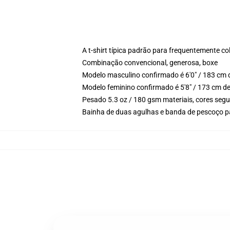
A t-shirt típica padrão para frequentemente c
Combinação convencional, generosa, boxe
Modelo masculino confirmado é 6'0" / 183 cm 
Modelo feminino confirmado é 5'8" / 173 cm d
Pesado 5.3 oz / 180 gsm materiais, cores segu
Bainha de duas agulhas e banda de pescoço p