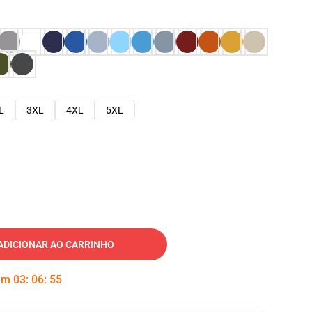
L
3XL
4XL
5XL
ADICIONAR AO CARRINHO
 em
03
:
06
:
54