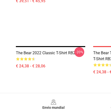
€ 39,51 - € 45,95
-20%
The Bear 2022 Classic T-Shirt RB2709
The Bear 
T-Shirt R
€ 24,38 - € 28,06
€ 24,38 - 
Footer
Envio mundial