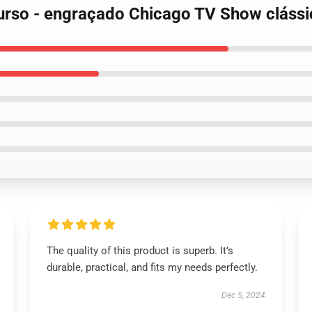
o urso - engraçado Chicago TV Show cláss
The quality of this product is superb. It’s
durable, practical, and fits my needs perfectly.
Dec 5, 2024