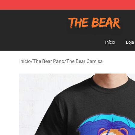
The Bear Shop - Official The Bear Merchandise Store
Início
Loja
Início
/
The Bear Pano
/
The Bear Camisa