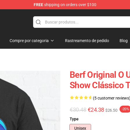
FREE
shipping on orders over $100
Compre por categoria
Rastreamento de pedido
Blog
Berf Original O
Show Clássico T
(5 customer reviews
€30.48
€24.38
-20%
$26.50
Type
Unisex