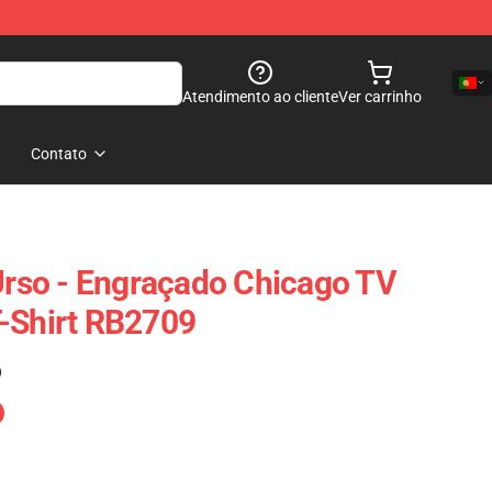
Atendimento ao cliente
Ver carrinho
Contato
 Urso - Engraçado Chicago TV
-Shirt RB2709
)