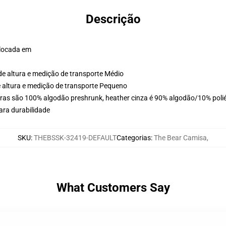
Descrição
olocada em
de altura e medição de transporte Médio
e altura e medição de transporte Pequeno
ras são 100% algodão preshrunk, heather cinza é 90% algodão/10% poliés
ara durabilidade
SKU
:
THEBSSK-32419-DEFAULT
Categorias
:
The Bear Camisa
,
What Customers Say