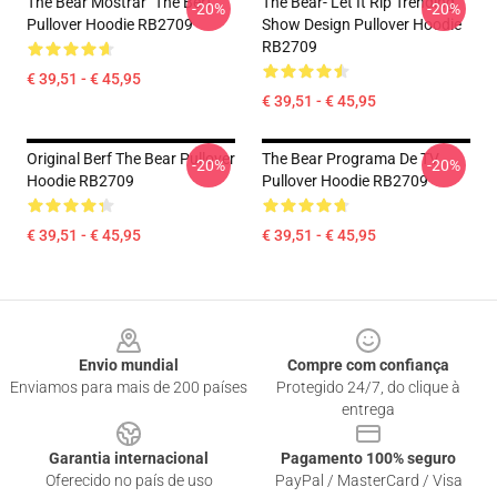
The Bear Mostrar "The Berf"
The Bear- Let It Rip Trending
-20%
-20%
Pullover Hoodie RB2709
Show Design Pullover Hoodie
RB2709
€ 39,51 - € 45,95
€ 39,51 - € 45,95
Original Berf The Bear Pullover
The Bear Programa De TV
-20%
-20%
Hoodie RB2709
Pullover Hoodie RB2709
€ 39,51 - € 45,95
€ 39,51 - € 45,95
Footer
Envio mundial
Compre com confiança
Enviamos para mais de 200 países
Protegido 24/7, do clique à
entrega
Garantia internacional
Pagamento 100% seguro
Oferecido no país de uso
PayPal / MasterCard / Visa