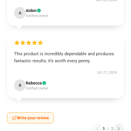
Nov 28, 2024
Aiden
A
Verified owner
This product is incredibly dependable and produces
fantastic results; it’s worth every penny.
Oct 27, 2024
Rebecca
R
Verified owner
Write your review
1
/
2