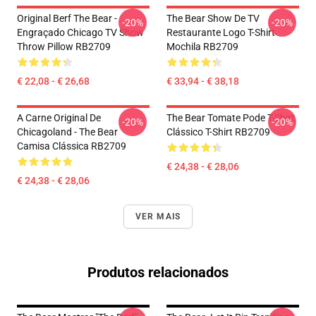
Original Berf The Bear -
The Bear Show De TV
-20%
-20%
Engraçado Chicago TV Show
Restaurante Logo T-Shirt
Throw Pillow RB2709
Mochila RB2709
€ 22,08 - € 26,68
€ 33,94 - € 38,18
A Carne Original De
The Bear Tomate Pode T-Shirt
-20%
-20%
Chicagoland - The Bear
Clássico T-Shirt RB2709
Camisa Clássica RB2709
€ 24,38 - € 28,06
€ 24,38 - € 28,06
VER MAIS
Produtos relacionados