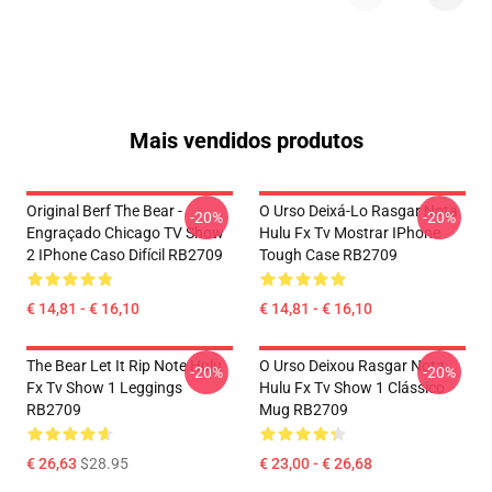
Mais vendidos produtos
Original Berf The Bear -
O Urso Deixá-Lo Rasgar Nota
-20%
-20%
Engraçado Chicago TV Show
Hulu Fx Tv Mostrar IPhone
2 IPhone Caso Difícil RB2709
Tough Case RB2709
€ 14,81 - € 16,10
€ 14,81 - € 16,10
The Bear Let It Rip Note Hulu
O Urso Deixou Rasgar Nota
-20%
-20%
Fx Tv Show 1 Leggings
Hulu Fx Tv Show 1 Clássico
RB2709
Mug RB2709
€ 26,63
$28.95
€ 23,00 - € 26,68