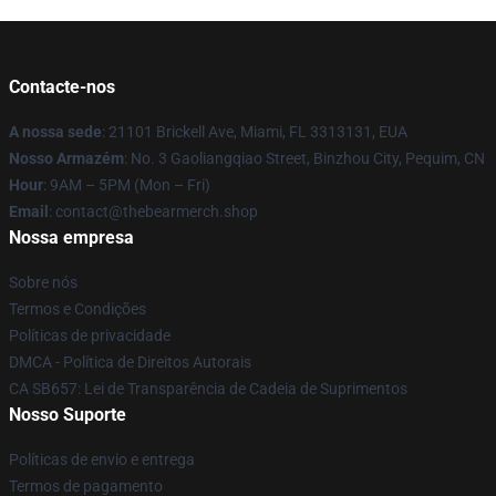
Contacte-nos
A nossa sede
: 21101 Brickell Ave, Miami, FL 3313131, EUA
Nosso Armazém
: No. 3 Gaoliangqiao Street, Binzhou City, Pequim, CN
Hour
: 9AM – 5PM (Mon – Fri)
Email
: contact@thebearmerch.shop
Nossa empresa
Sobre nós
Termos e Condições
Políticas de privacidade
DMCA - Política de Direitos Autorais
CA SB657: Lei de Transparência de Cadeia de Suprimentos
Nosso Suporte
Políticas de envio e entrega
Termos de pagamento