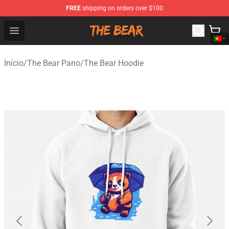
FREE
shipping on orders over $100
The Bear Shop - Official The Bear Merchandise Store
Open menu
Início
/
The Bear Pano
/
The Bear Hoodie