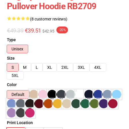
Pullover Hoodie RB2709
(8 customer reviews)
€49.39
€39.51
-20%
$42.95
Type
Unisex
Size
S
M
L
XL
2XL
3XL
4XL
5XL
Color
Default
Print Location