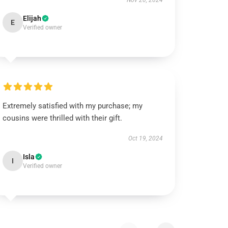
Nov 20, 2024
Elijah
E
Verified owner
Extremely satisfied with my purchase; my
cousins were thrilled with their gift.
Oct 19, 2024
Isla
I
Verified owner