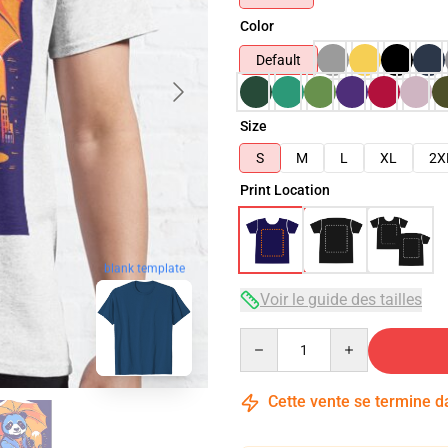
Color
Default
Size
S
M
L
XL
2X
Print Location
blank template
Voir le guide des tailles
Quantity
Cette vente se termine 