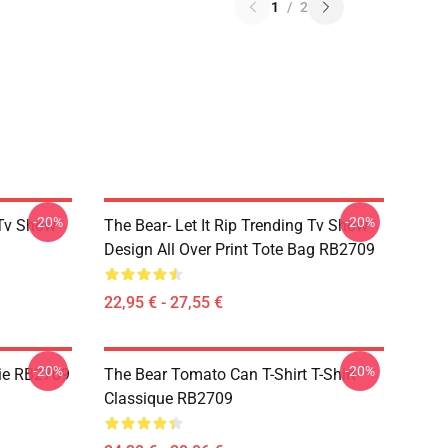
1
/
2
-20%
-20%
 Tv Show
The Bear- Let It Rip Trending Tv Show
Design All Over Print Tote Bag RB2709
22,95 € - 27,55 €
-20%
-20%
die RB2709
The Bear Tomato Can T-Shirt T-Shirt
Classique RB2709