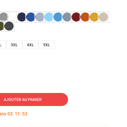
L
3XL
4XL
5XL
AJOUTER AU PANIER
dans
03
:
11
:
52