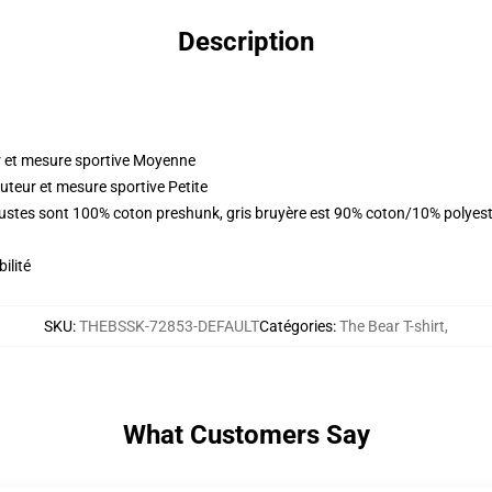
Description
r et mesure sportive Moyenne
uteur et mesure sportive Petite
obustes sont 100% coton preshunk, gris bruyère est 90% coton/10% polyes
ilité
SKU
:
THEBSSK-72853-DEFAULT
Catégories
:
The Bear T-shirt
,
What Customers Say