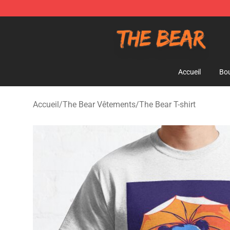
The Bear Shop - Official The Bear Merchandise Store
Accueil
Bou
Accueil
/
The Bear Vêtements
/
The Bear T-shirt