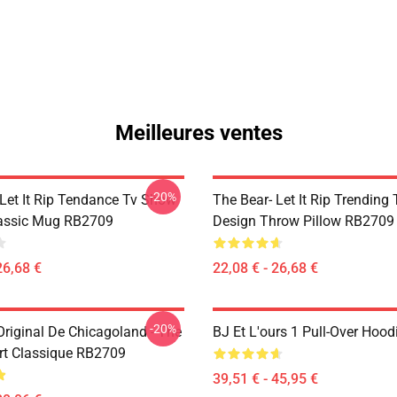
Meilleures ventes
-20%
 Let It Rip Tendance Tv Show
The Bear- Let It Rip Trending
assic Mug RB2709
Design Throw Pillow RB2709
26,68 €
22,08 € - 26,68 €
-20%
Original De Chicagoland - The
BJ Et L'ours 1 Pull-Over Hoo
irt Classique RB2709
39,51 € - 45,95 €