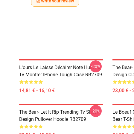
Write your review
-20%
L'ours Le Laisse Déchirer Note Hulu Fx
The Bear-
Tv Montrer IPhone Tough Case RB2709
Design Cl
14,81 € - 16,10 €
23,00 € - 
-20%
The Bear- Let It Rip Trending Tv Show
Le Boeuf 
Design Pullover Hoodie RB2709
Bear T-Sh