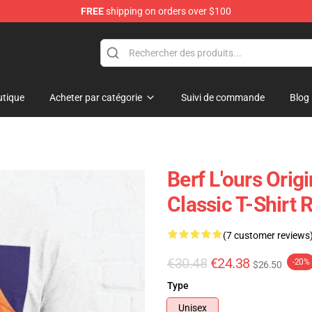
FREE
shipping on orders over $100
tique
Acheter par catégorie
Suivi de commande
Blog
Berf L'ours Ori
Classic T-Shirt
(7 customer reviews
€30.48
€24.38
-20%
$26.50
Type
Unisex