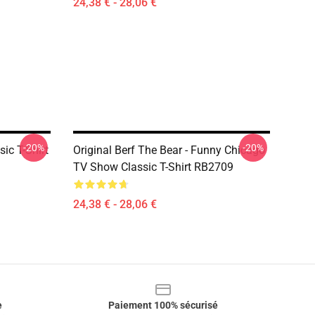
24,38 € - 28,06 €
-20%
-20%
ic T-Shirt
Original Berf The Bear - Funny Chicago
TV Show Classic T-Shirt RB2709
24,38 € - 28,06 €
e
Paiement 100% sécurisé