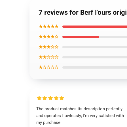
7 reviews for Berf l'ours or
★★★★★
★★★★☆
★★★☆☆
★★☆☆☆
★☆☆☆☆
The product matches its description perfectly
and operates flawlessly; I’m very satisfied with
my purchase.