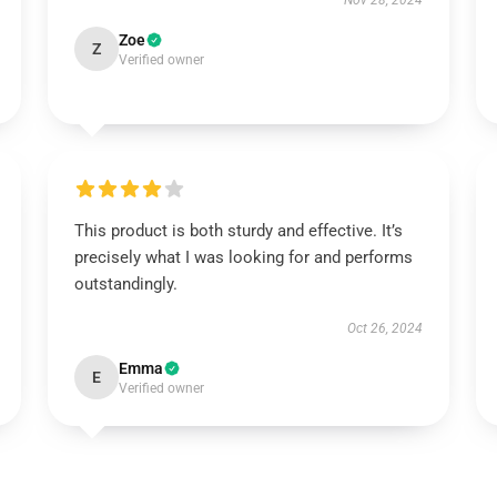
Nov 28, 2024
Zoe
Z
Verified owner
This product is both sturdy and effective. It’s
precisely what I was looking for and performs
outstandingly.
Oct 26, 2024
Emma
E
Verified owner