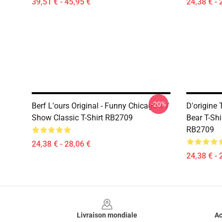
39,51 € - 45,95 €
24,38 € - 
-20%
Berf L'ours Original - Funny Chicago TV
D'origine 
Show Classic T-Shirt RB2709
Bear T-Sh
RB2709
24,38 € - 28,06 €
24,38 € - 
Footer
Livraison mondiale
Ac