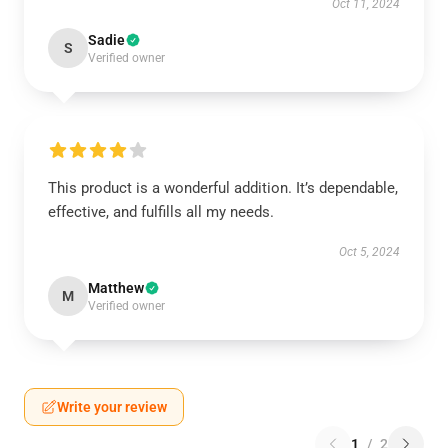
Oct 11, 2024
Sadie
S
Verified owner
This product is a wonderful addition. It’s dependable,
effective, and fulfills all my needs.
Oct 5, 2024
Matthew
M
Verified owner
Write your review
1
/
2