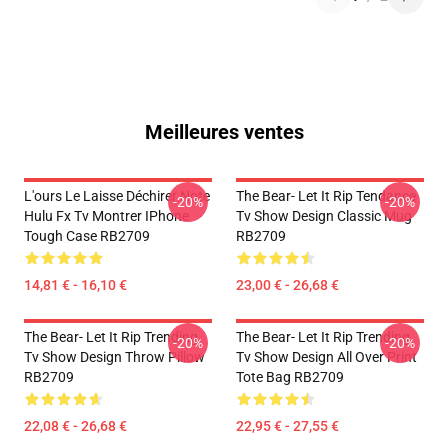
Meilleures ventes
L'ours Le Laisse Déchirer Note
The Bear- Let It Rip Tendance
-20%
-20%
Hulu Fx Tv Montrer IPhone
Tv Show Design Classic Mug
Tough Case RB2709
RB2709
14,81 € - 16,10 €
23,00 € - 26,68 €
The Bear- Let It Rip Trending
The Bear- Let It Rip Trending
-20%
-20%
Tv Show Design Throw Pillow
Tv Show Design All Over Print
RB2709
Tote Bag RB2709
22,08 € - 26,68 €
22,95 € - 27,55 €