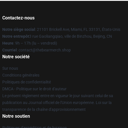
Contactez-nous
Notre siège social
: 21101 Brickell Ave, Miami, FL 33131, États-Unis
Notre entrepôt
3 rue Gaoliangqiao, ville de Binzhou, Beijing, CN
Heure
: 9h – 17h (lu – vendredi)
Courriel
: contact@thebearmerch.shop
Notre société
Sur nous
Conditions générales
Politiques de confidentialité
DMCA - Politique sur le droit d'auteur
Le présent règlement entre en vigueur le jour suivant celui de sa
publication au Journal officiel de l'Union européenne. Loi sur la
transparence de la chaîne d'approvisionnement
Notre soutien
Politiques d'expédition et de livraison