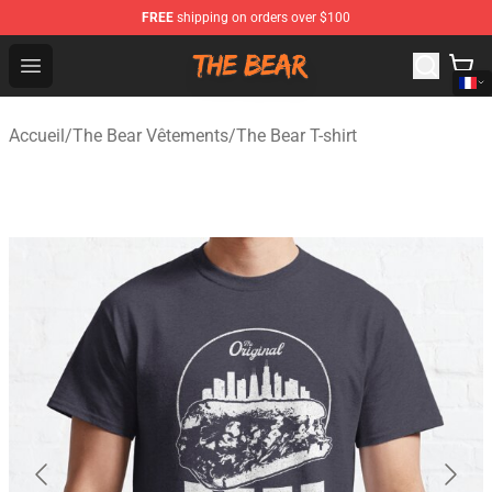
FREE
shipping on orders over $100
The Bear Shop - Official The Bear Merchandise Store
Open menu
Accueil
/
The Bear Vêtements
/
The Bear T-shirt