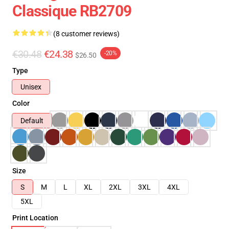
Classique RB2709
(8 customer reviews)
€30.48
€24.38
-20%
$26.50
Type
Unisex
Color
Default
Size
S
M
L
XL
2XL
3XL
4XL
5XL
Print Location