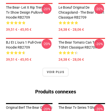
The Bear- Let It Rip Trending
Le Boeuf Original De
-20%
-20%
Tv Show Design Pullover
Chicagoland - The Bear T-Shirt
Hoodie RB2709
Classique RB2709
39,51 € - 45,95 €
24,38 € - 28,06 €
BJ Et L'ours 1 Pull-Over
The Bear Tomato Can T-Shirt
-20%
-20%
Hoodie RB2709
T-Shirt Classique RB2709
39,51 € - 45,95 €
24,38 € - 28,06 €
VOIR PLUS
Produits connexes
Original Berf The Bear Graphic
The Bear Tv Series T-Shirt
-20%
-20%