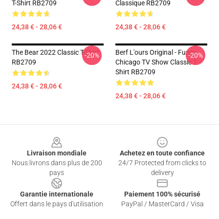
T-Shirt RB2709
Classique RB2709
24,38 € - 28,06 €
24,38 € - 28,06 €
The Bear 2022 Classic T-Shirt
Berf L'ours Original - Funny
-20%
-20%
RB2709
Chicago TV Show Classic T-
Shirt RB2709
24,38 € - 28,06 €
24,38 € - 28,06 €
Footer
Livraison mondiale
Achetez en toute confiance
Nous livrons dans plus de 200
24/7 Protected from clicks to
pays
delivery
Garantie internationale
Paiement 100% sécurisé
Offert dans le pays d'utilisation
PayPal / MasterCard / Visa